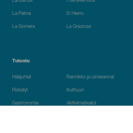
Lanzarote
Fuerteventura
La Palma
El Hierro
La Gomera
La Graciosa
Tutustu
Hääjuhlat
Rannikko ja uimarannat
Risteilyt
Kulttuuri
Gastronomia
Aktiivimatkailut
Kaikki artikkelit