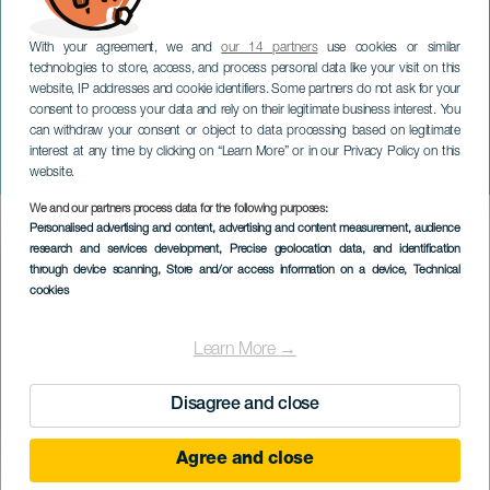
With your agreement, we and
our 14 partners
use cookies or similar
technologies to store, access, and process personal data like your visit on this
website, IP addresses and cookie identifiers. Some partners do not ask for your
consent to process your data and rely on their legitimate business interest. You
can withdraw your consent or object to data processing based on legitimate
LANZAROTE
interest at any time by clicking on “Learn More” or in our Privacy Policy on this
Elokuvamainen äiti
website.
We and our partners process data for the following purposes:
Imagen
Personalised advertising and content, advertising and content measurement, audience
Listado
research and services development
, Precise geolocation data, and identification
through device scanning
, Store and/or access information on a device
, Technical
cookies
Learn More →
Disagree and close
Agree and close
TOTEUTUNUT TAPAHTUMA