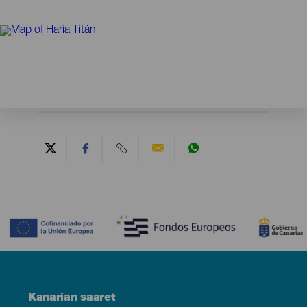
Contenido
Menú
Kanarian saaret