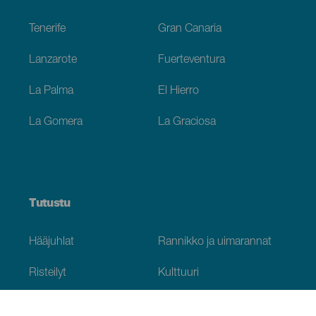
Footer
Tenerife
Gran Canaria
Lanzarote
Fuerteventura
La Palma
El Hierro
La Gomera
La Graciosa
Tutustu
Hääjuhlat
Rannikko ja uimarannat
Risteilyt
Kulttuuri
Gastronomia
Aktiivimatkailut