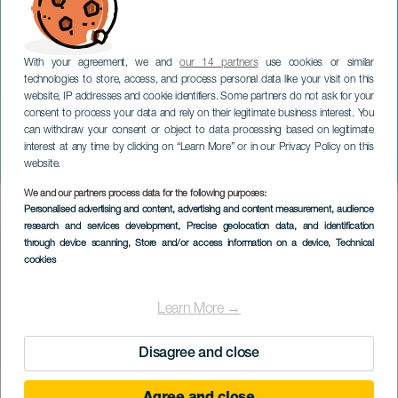
With your agreement, we and
our 14 partners
use cookies or similar
technologies to store, access, and process personal data like your visit on this
website, IP addresses and cookie identifiers. Some partners do not ask for your
consent to process your data and rely on their legitimate business interest. You
can withdraw your consent or object to data processing based on legitimate
LANZAROTE
interest at any time by clicking on “Learn More” or in our Privacy Policy on this
Haría Titán
website.
We and our partners process data for the following purposes:
Imagen
Personalised advertising and content, advertising and content measurement, audience
Listado
research and services development
, Precise geolocation data, and identification
through device scanning
, Store and/or access information on a device
, Technical
cookies
Learn More →
Disagree and close