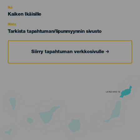
del
evento
Ikä
Edad
Kaiken Ikäisille
Recomendada
Hinta
Tarkista tapahtuman/lipunmyynnin sivusto
Siirry tapahtuman verkkosivulle
LANZAROTE