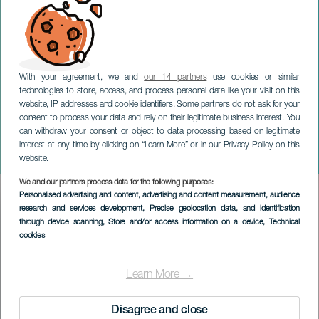
With your agreement, we and
our 14 partners
use cookies or similar
technologies to store, access, and process personal data like your visit on this
website, IP addresses and cookie identifiers. Some partners do not ask for your
consent to process your data and rely on their legitimate business interest. You
can withdraw your consent or object to data processing based on legitimate
LANZAROTE
interest at any time by clicking on “Learn More” or in our Privacy Policy on this
Joana Serrat konsertissa
website.
We and our partners process data for the following purposes:
Imagen
Personalised advertising and content, advertising and content measurement, audience
Listado
research and services development
, Precise geolocation data, and identification
through device scanning
, Store and/or access information on a device
, Technical
cookies
Learn More →
Disagree and close