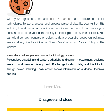
With your agreement, we and
our 14 partners
use cookies or similar
technologies to store, access, and process personal data like your visit on this
website, IP addresses and cookie identifiers. Some partners do not ask for your
consent to process your data and rely on their legitimate business interest. You
LANZAROTE
can withdraw your consent or object to data processing based on legitimate
Juhlat Nuestra Señora del
interest at any time by clicking on “Learn More” or in our Privacy Policy on this
Carmenin kunniaksi
website.
We and our partners process data for the following purposes:
Imagen
Personalised advertising and content, advertising and content measurement, audience
Listado
research and services development
, Precise geolocation data, and identification
through device scanning
, Store and/or access information on a device
, Technical
cookies
Learn More →
Disagree and close