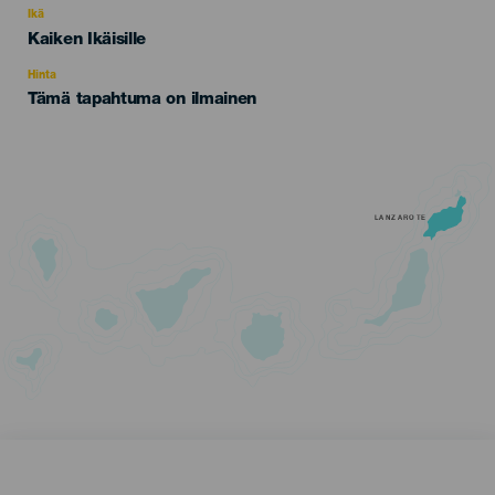
evento
Ikä
Edad
Kaiken Ikäisille
Recomendada
Hinta
Tämä tapahtuma on ilmainen
LANZAROTE