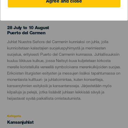
Agree and close
TOTEUTUNUT TAPAHTUMA
28 July to 10 August
Localidad
Puerto del Carmen
Descripción
Juhlat Nuestra Señora del Carmenin kunniaksi on juhla, jolla
del
kunnioitetaan kalastajien suojeluspyhimystä ja merimiesten
evento
suojelua, erityisesti Puerto del Carmenin kunnassa. Juhlallisuuksiin
kuuluu liikkuva kulkue, jossa Neitsyt-kuva kuljetetaan kirkosta
merelle koristellulla veneellä symboloivana merenkulkijoiden suojaa.
Erikoisten liturgisten esitysten ja messujen lisäksi tapahtumassa on
monenlaista kulttuuri- ja juhlatoimintaa, kuten konsertteja,
kansanryhmien esityksiä ja kansantansseja. Järjestetään myös
kilpailuja ja pelejä, jotka lisäävät juhlaan leikkisää sävyä ja
heijastavat syvää paikallista omistautumista.
Kategoria
Categoría
Kansanjuhlat
del