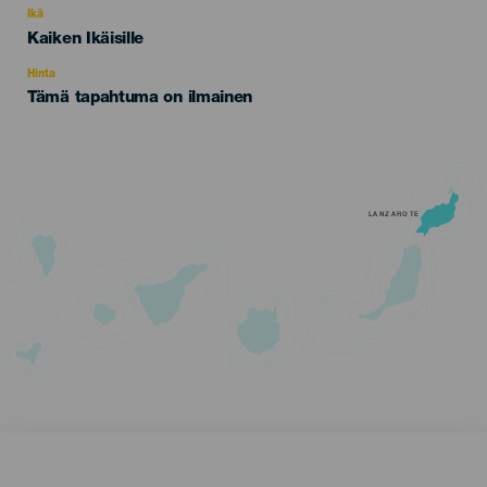
evento
Ikä
Edad
Kaiken Ikäisille
Recomendada
Hinta
Tämä tapahtuma on ilmainen
LANZAROTE