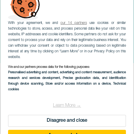
With your agreement, we and
our 14 partners
use cookies or similar
technologies to store, access, and process personal data like your visit on this
website, IP addresses and cookie identifiers. Some partners do not ask for your
consent to process your data and rely on their legitimate business interest. You
LANZAROTE
can withdraw your consent or object to data processing based on legitimate
Maria kristittyjen avun
interest at any time by clicking on “Learn More” or in our Privacy Policy on this
juhlallisuudet
website.
We and our partners process data for the following purposes:
Imagen
Personalised advertising and content, advertising and content measurement, audience
Listado
research and services development
, Precise geolocation data, and identification
through device scanning
, Store and/or access information on a device
, Technical
cookies
Learn More →
Disagree and close