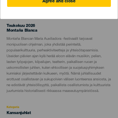
Agree and close
TOTEUTUNUT TAPAHTUMA
Toukokuu 2026
Localidad
Montaña Blanca
Descripción
Montaña Blancan María Auxiliadora -festivaalit tarjoavat
del
monipuolisen ohjelman, joka yhdistää perinteitä,
evento
populaarikulttuuria, perheaktiviteetteja ja yhteisötapaamisia.
Useiden päivien ajan kylä herää eloon elävän musiikin, pelien,
lasten työpajojen, kilpailujen, teatterin, paikallisen ruoan ja
uskonnollisten juhlien, kuten ehtoollisen ja suojeluspyhimyksen
kunniaksi järjestettävän kulkueen, myötä. Nämä juhlallisuudet
erottuvat osallistavan ja sukupolvien välisen luonteensa ansiosta, ja
ne edistävät yhteisöllisyyttä, paikallista osallistumista ja kulttuurista
juurtumista historiallisesti rikkaassa maaseutuympäristössä.
Kategoria
Categoría
Kansanjuhlat
del