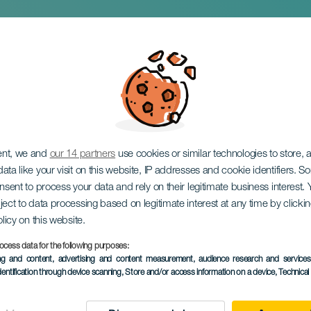
nzarote
ent, we and
our 14 partners
use cookies or similar technologies to store,
ata like your visit on this website, IP addresses and cookie identifiers. 
onsent to process your data and rely on their legitimate business interest
ject to data processing based on legitimate interest at any time by click
olicy on this website.
ocess data for the following purposes:
TOTEUTUNUT TAPAHTUMA
ing and content, advertising and content measurement, audience research and service
dentification through device scanning
, Store and/or access information on a device
, Technica
November 2025
Localidad
Arrecife