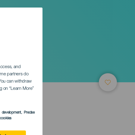
 access, and
Some partners do
. You can withdraw
ing on “Learn More”
s development
, Precise
l cookies