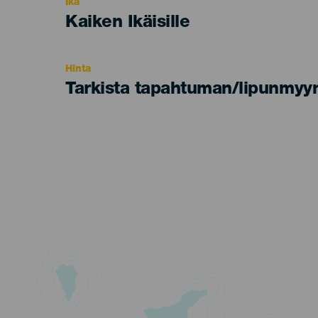
Ikä
Edad
Kaiken Ikäisille
Recomendada
Hinta
Tarkista tapahtuman/lipunmyyn