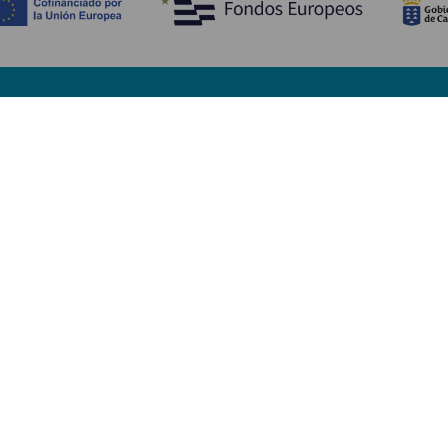
Tutustu
K
Hääjuhlat
Rannikko ja uimarannat
Ka
Risteilyt
Kulttuuri
Mi
Gastronomia
Aktiivimatkailut
Mi
Kaikki artikkelit
Pa