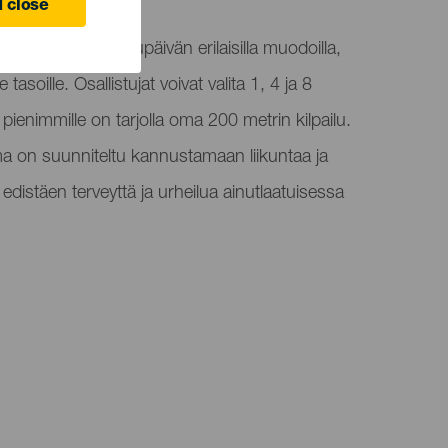
 close
nnittävän urheilupäivän erilaisilla muodoilla,
tasoille. Osallistujat voivat valita 1, 4 ja 8
 pienimmille on tarjolla oma 200 metrin kilpailu.
a on suunniteltu kannustamaan liikuntaa ja
distäen terveyttä ja urheilua ainutlaatuisessa