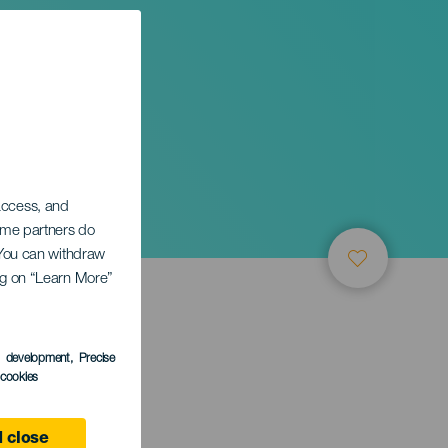
 access, and
Some partners do
. You can withdraw
ing on “Learn More”
s development
, Precise
l cookies
3 December
 close