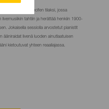
vaali muuttaa Arrecifen tilaksi, jossa
ivemusiikin tahtiin ja herättää henkiin 1900-
n. Jokaisella sessiolla arvostetut pianistit
en ääniraidat livenä luoden ainutlaatuisen
äni kietoutuvat yhteen reaaliajassa.