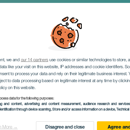
estivaali
ent, we and
our 14 partners
use cookies or similar technologies to store,
ata like your visit on this website, IP addresses and cookie identifiers. 
onsent to process your data and rely on their legitimate business interest
ject to data processing based on legitimate interest at any time by click
olicy on this website.
ocess data for the following purposes:
ing and content, advertising and content measurement, audience research and service
TOTEUTUNUT TAPAHTUMA
dentification through device scanning
, Store and/or access information on a device
, Technica
20 September to 1
Localidad
Arrecife
n More →
Disagree and close
Agree and