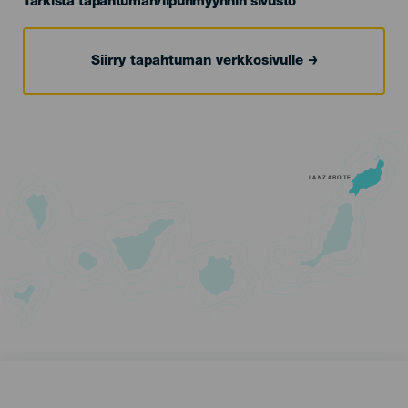
Tarkista tapahtuman/lipunmyynnin sivusto
Siirry tapahtuman verkkosivulle
LANZAROTE