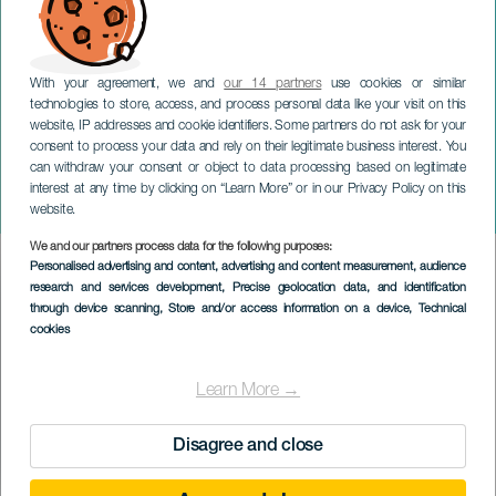
With your agreement, we and
our 14 partners
use cookies or similar
technologies to store, access, and process personal data like your visit on this
website, IP addresses and cookie identifiers. Some partners do not ask for your
consent to process your data and rely on their legitimate business interest. You
can withdraw your consent or object to data processing based on legitimate
LANZAROTE
interest at any time by clicking on “Learn More” or in our Privacy Policy on this
Prendidos
website.
We and our partners process data for the following purposes:
Imagen
Personalised advertising and content, advertising and content measurement, audience
Listado
research and services development
, Precise geolocation data, and identification
through device scanning
, Store and/or access information on a device
, Technical
cookies
Learn More →
Disagree and close