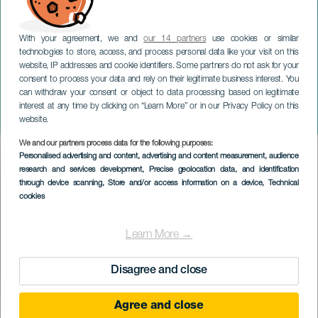
With your agreement, we and
our 14 partners
use cookies or similar
technologies to store, access, and process personal data like your visit on this
website, IP addresses and cookie identifiers. Some partners do not ask for your
consent to process your data and rely on their legitimate business interest. You
LANZAROTE
can withdraw your consent or object to data processing based on legitimate
Tanquitos Runner's
interest at any time by clicking on “Learn More” or in our Privacy Policy on this
Cardón
website.
We and our partners process data for the following purposes:
Imagen
Personalised advertising and content, advertising and content measurement, audience
Listado
research and services development
, Precise geolocation data, and identification
through device scanning
, Store and/or access information on a device
, Technical
cookies
Learn More →
Disagree and close
Agree and close
TOTEUTUNUT TAPAHTUMA