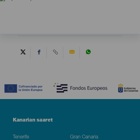
Contenido
Menú
Kanarian saaret
Footer
Tenerife
Gran Canaria