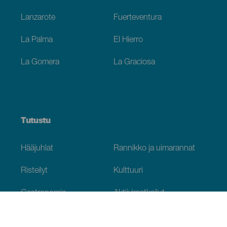
Lanzarote
Fuerteventura
La Palma
El Hierro
La Gomera
La Graciosa
Tutustu
Hääjuhlat
Rannikko ja uimarannat
Risteilyt
Kulttuuri
Gastronomia
Aktiivimatkailut
Kaikki artikkelit