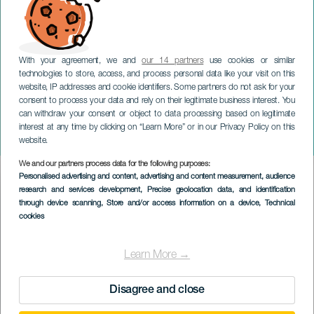
With your agreement, we and
our 14 partners
use cookies or similar
technologies to store, access, and process personal data like your visit on this
website, IP addresses and cookie identifiers. Some partners do not ask for your
consent to process your data and rely on their legitimate business interest. You
can withdraw your consent or object to data processing based on legitimate
LANZAROTE
interest at any time by clicking on “Learn More” or in our Privacy Policy on this
Yö Magdalenassa
website.
We and our partners process data for the following purposes:
Imagen
Personalised advertising and content, advertising and content measurement, audience
Listado
research and services development
, Precise geolocation data, and identification
through device scanning
, Store and/or access information on a device
, Technical
cookies
Learn More →
Disagree and close