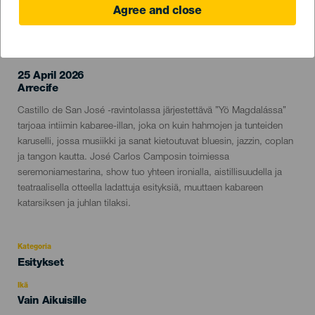
Agree and close
TOTEUTUNUT TAPAHTUMA
25 April 2026
Localidad
Arrecife
Descripción
Castillo de San José -ravintolassa järjestettävä ”Yö Magdalássa”
del
tarjoaa intiimin kabaree-illan, joka on kuin hahmojen ja tunteiden
evento
karuselli, jossa musiikki ja sanat kietoutuvat bluesin, jazzin, coplan
ja tangon kautta. José Carlos Camposin toimiessa
seremoniamestarina, show tuo yhteen ironialla, aistillisuudella ja
teatraalisella otteella ladattuja esityksiä, muuttaen kabareen
katarsiksen ja juhlan tilaksi.
Kategoria
Categoría
Esitykset
del
evento
Ikä
Edad
Vain Aikuisille
Recomendada