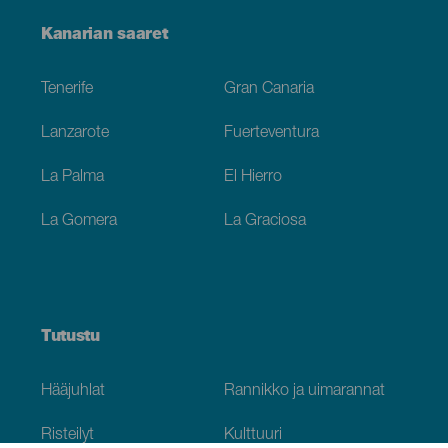
Menú
Kanarian saaret
Footer
Tenerife
Gran Canaria
Lanzarote
Fuerteventura
La Palma
El Hierro
La Gomera
La Graciosa
Tutustu
Hääjuhlat
Rannikko ja uimarannat
Risteilyt
Kulttuuri