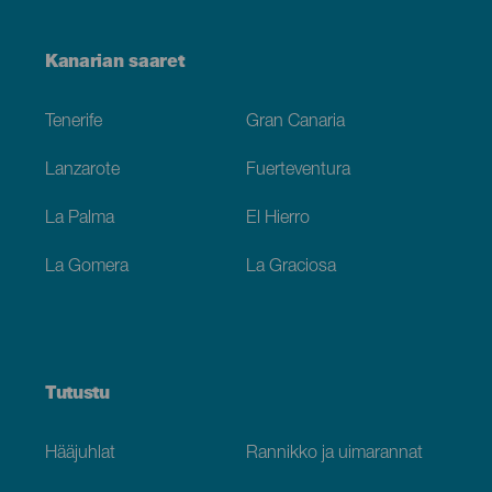
Menú
Kanarian saaret
Footer
Tenerife
Gran Canaria
Lanzarote
Fuerteventura
La Palma
El Hierro
La Gomera
La Graciosa
Tutustu
Hääjuhlat
Rannikko ja uimarannat