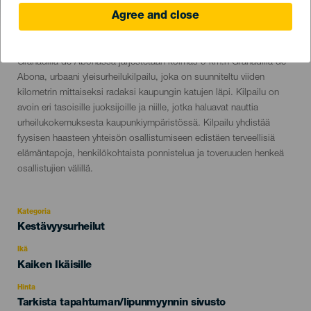
Agree and close
25 October 2026
Localidad
Granadilla de Abona
Descripción
Granadilla de Abonassa järjestetään kolmas 5 km:n Granadilla de
del
Abona, urbaani yleisurheilukilpailu, joka on suunniteltu viiden
evento
kilometrin mittaiseksi radaksi kaupungin katujen läpi. Kilpailu on
avoin eri tasoisille juoksijoille ja niille, jotka haluavat nauttia
urheilukokemuksesta kaupunkiympäristössä. Kilpailu yhdistää
fyysisen haasteen yhteisön osallistumiseen edistäen terveellisiä
elämäntapoja, henkilökohtaista ponnistelua ja toveruuden henkeä
osallistujien välillä.
Kategoria
Categoría
Kestävyysurheilut
del
evento
Ikä
Edad
Kaiken Ikäisille
Recomendada
Hinta
Tarkista tapahtuman/lipunmyynnin sivusto