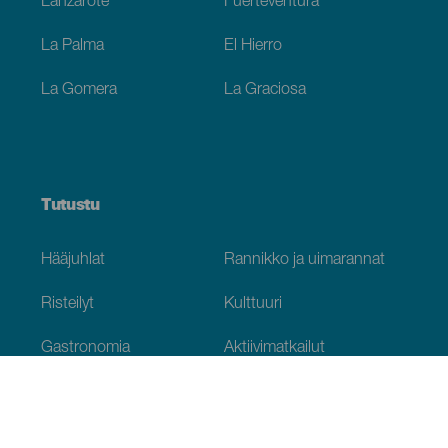
Lanzarote
Fuerteventura
La Palma
El Hierro
La Gomera
La Graciosa
Tutustu
Hääjuhlat
Rannikko ja uimarannat
Risteilyt
Kulttuuri
Gastronomia
Aktiivimatkailut
Kaikki artikkelit