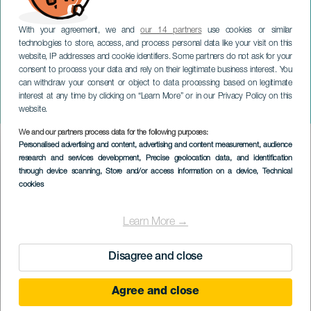
With your agreement, we and
our 14 partners
use cookies or similar
technologies to store, access, and process personal data like your visit on this
website, IP addresses and cookie identifiers. Some partners do not ask for your
consent to process your data and rely on their legitimate business interest. You
TENERIFFA
can withdraw your consent or object to data processing based on legitimate
Abubukaka: Vihataan
interest at any time by clicking on “Learn More” or in our Privacy Policy on this
toisiamme
website.
We and our partners process data for the following purposes:
Imagen
Personalised advertising and content, advertising and content measurement, audience
Listado
research and services development
, Precise geolocation data, and identification
through device scanning
, Store and/or access information on a device
, Technical
cookies
Learn More →
Disagree and close
Agree and close
TOTEUTUNUT TAPAHTUMA