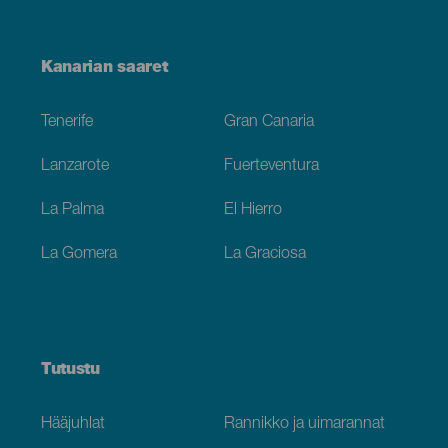
Menú
Kanarian saaret
Footer
Tenerife
Gran Canaria
Lanzarote
Fuerteventura
La Palma
El Hierro
La Gomera
La Graciosa
Tutustu
Hääjuhlat
Rannikko ja uimarannat