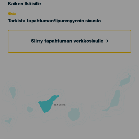
Edad
Kaiken Ikäisille
Recomendada
Hinta
Tarkista tapahtuman/lipunmyynnin sivusto
Siirry tapahtuman verkkosivulle
TENERIFE