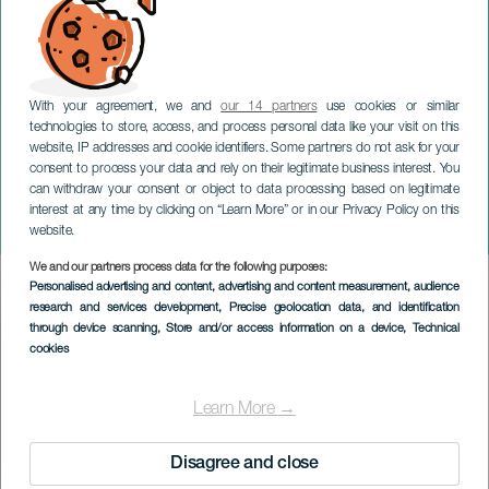
With your agreement, we and
our 14 partners
use cookies or similar
technologies to store, access, and process personal data like your visit on this
website, IP addresses and cookie identifiers. Some partners do not ask for your
consent to process your data and rely on their legitimate business interest. You
can withdraw your consent or object to data processing based on legitimate
TENERIFFA
interest at any time by clicking on “Learn More” or in our Privacy Policy on this
Ajan hajuvesi
website.
We and our partners process data for the following purposes:
Imagen
Personalised advertising and content, advertising and content measurement, audience
Listado
research and services development
, Precise geolocation data, and identification
through device scanning
, Store and/or access information on a device
, Technical
cookies
Learn More →
Disagree and close