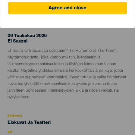
Agree and close
TOTEUTUNUT TAPAHTUMA
09 Toukokuu 2026
Localidad
El Sauzal
Descripción
El Teatro El Sauzalissa esitetään "The Perfurme of The Time",
del
näyttämötuotanto, joka kietoo muistin, identiteetin ja
evento
lähimenneisyyden salaisuuksien ja löytöjen leimaaman tarinan
kautta. Näytelmä yhdistää erilaisia henkilökohtaisia polkuja, jotka
vähitellen suppenevat kerronnaksi, jossa totuus ja valhe hämärtyvät.
Lavastus yhdistää emotionaalisen kehityksen ja kerronnallisen
jännitteen pohtiessaan menneisyyden jälkiä ja niiden vaikutusta
nykyhetkeen.
Kategoria
Categoría
Elokuvat Ja Teatteri
del
evento
Ikä