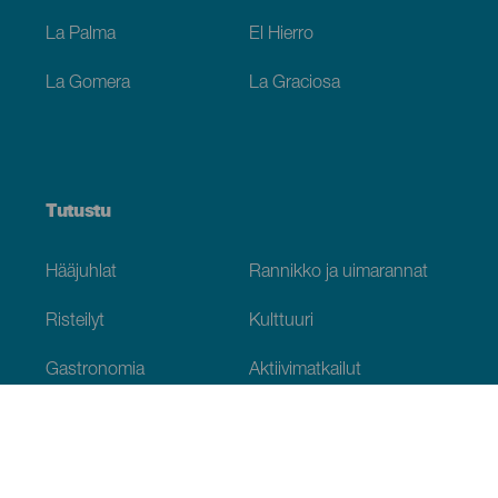
La Palma
El Hierro
La Gomera
La Graciosa
Tutustu
Hääjuhlat
Rannikko ja uimarannat
Risteilyt
Kulttuuri
Gastronomia
Aktiivimatkailut
Kaikki artikkelit