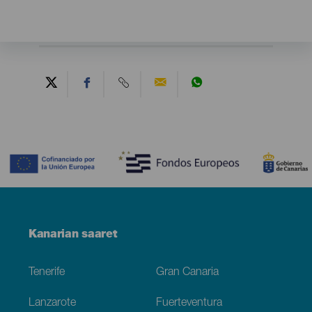
Contenido
Menú
Kanarian saaret
Footer
Tenerife
Gran Canaria
Lanzarote
Fuerteventura