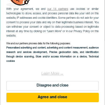
With your agreement, we and
our 14 partners
use cookies or similar
technologies to store, access, and process personal data like your visit on this
website, IP addresses and cookie identifiers. Some partners do not ask for your
consent to process your data and rely on their legitimate business interest. You
TENERIFFA
can withdraw your consent or object to data processing based on legitimate
Baile de las libreas de
interest at any time by clicking on “Learn More” or in our Privacy Policy on this
Buenavista
website.
We and our partners process data for the following purposes:
Imagen
Personalised advertising and content, advertising and content measurement, audience
Listado
research and services development
, Precise geolocation data, and identification
through device scanning
, Store and/or access information on a device
, Technical
cookies
Learn More →
Disagree and close
Agree and close
September 2026