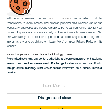
With your agreement, we and
our 14 partners
use cookies or similar
technologies to store, access, and process personal data like your visit on this
website, IP addresses and cookie identifiers. Some partners do not ask for your
consent to process your data and rely on their legitimate business interest. You
can withdraw your consent or object to data processing based on legitimate
TENERIFFA
interest at any time by clicking on “Learn More” or in our Privacy Policy on this
Baile de Magos de Adeje
website.
We and our partners process data for the following purposes:
Imagen
Personalised advertising and content, advertising and content measurement, audience
Listado
research and services development
, Precise geolocation data, and identification
through device scanning
, Store and/or access information on a device
, Technical
cookies
Learn More →
Disagree and close