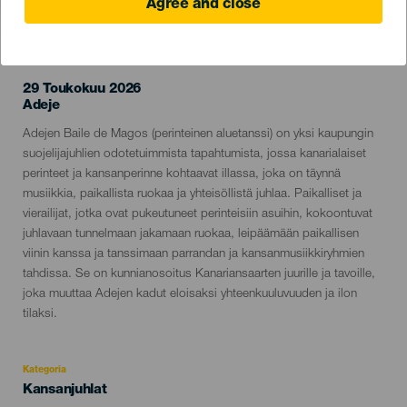
Agree and close
TOTEUTUNUT TAPAHTUMA
29 Toukokuu 2026
Localidad
Adeje
Descripción
Adejen Baile de Magos (perinteinen aluetanssi) on yksi kaupungin
del
suojelijajuhlien odotetuimmista tapahtumista, jossa kanarialaiset
evento
perinteet ja kansanperinne kohtaavat illassa, joka on täynnä
musiikkia, paikallista ruokaa ja yhteisöllistä juhlaa. Paikalliset ja
vierailijat, jotka ovat pukeutuneet perinteisiin asuihin, kokoontuvat
juhlavaan tunnelmaan jakamaan ruokaa, leipäämään paikallisen
viinin kanssa ja tanssimaan parrandan ja kansanmusiikkiryhmien
tahdissa. Se on kunnianosoitus Kanariansaarten juurille ja tavoille,
joka muuttaa Adejen kadut eloisaksi yhteenkuuluvuuden ja ilon
tilaksi.
Kategoria
Categoría
Kansanjuhlat
del