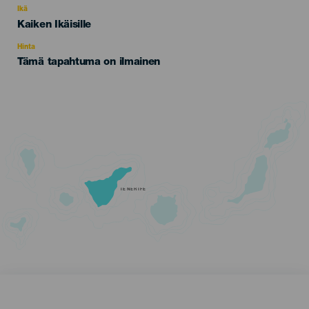
evento
Ikä
Edad
Kaiken Ikäisille
Recomendada
Hinta
Tämä tapahtuma on ilmainen
TENERIFE