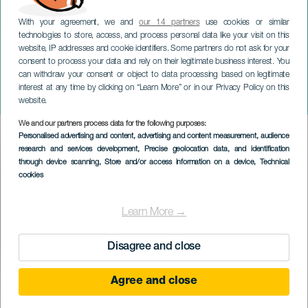
With your agreement, we and
our 14 partners
use cookies or similar
technologies to store, access, and process personal data like your visit on this
website, IP addresses and cookie identifiers. Some partners do not ask for your
consent to process your data and rely on their legitimate business interest. You
TENERIFFA
can withdraw your consent or object to data processing based on legitimate
Baile de Magos de Los
interest at any time by clicking on “Learn More” or in our Privacy Policy on this
Silos
website.
We and our partners process data for the following purposes:
Imagen
Personalised advertising and content, advertising and content measurement, audience
Listado
research and services development
, Precise geolocation data, and identification
through device scanning
, Store and/or access information on a device
, Technical
cookies
Learn More →
Disagree and close
Agree and close
TOTEUTUNUT TAPAHTUMA