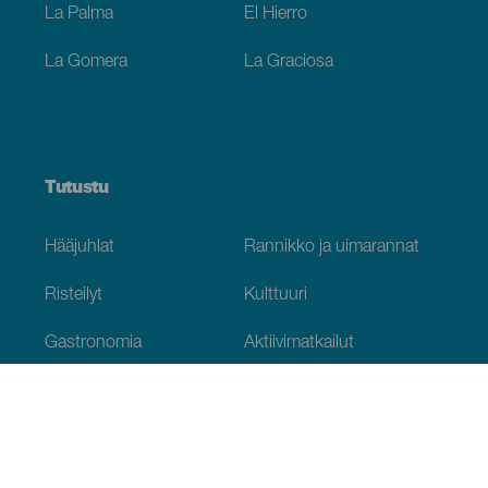
La Palma
El Hierro
La Gomera
La Graciosa
Tutustu
Hääjuhlat
Rannikko ja uimarannat
Risteilyt
Kulttuuri
Gastronomia
Aktiivimatkailut
Kaikki artikkelit