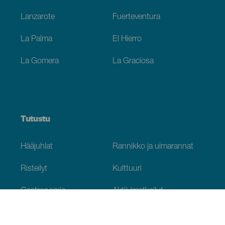
Lanzarote
Fuerteventura
La Palma
El Hierro
La Gomera
La Graciosa
Tutustu
Hääjuhlat
Rannikko ja uimarannat
Risteilyt
Kulttuuri
Gastronomia
Aktiivimatkailut
Kaikki artikkelit