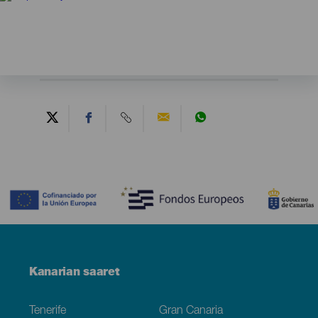
Contenido
Menú
Kanarian saaret
Footer
Tenerife
Gran Canaria