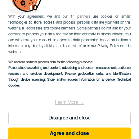
With your agreement, we and
our 14 partners
use cookies or similar
technologies to store, access, and process personal data like your visit on this
website, IP addresses and cookie identifiers. Some partners do not ask for your
consent to process your data and rely on their legitimate business interest. You
TENERIFFA
can withdraw your consent or object to data processing based on legitimate
Cajón Desastre, Adri &
interest at any time by clicking on “Learn More” or in our Privacy Policy on this
Rod
website.
We and our partners process data for the following purposes:
Imagen
Personalised advertising and content, advertising and content measurement, audience
Listado
research and services development
, Precise geolocation data, and identification
through device scanning
, Store and/or access information on a device
, Technical
cookies
Learn More →
Disagree and close
Agree and close
TOTEUTUNUT TAPAHTUMA