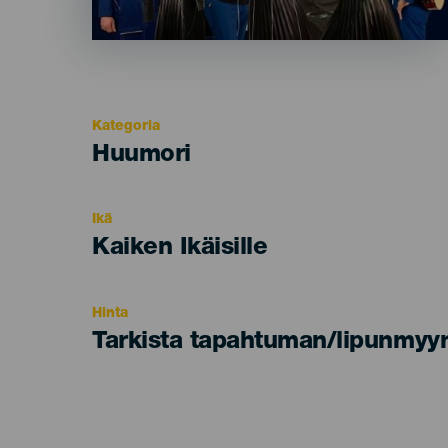
Kategoria
Categoría
Huumori
del
evento
Ikä
Edad
Kaiken Ikäisille
Recomendada
Hinta
Tarkista tapahtuman/lipunmyyn