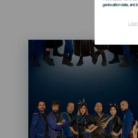
geolocation data, and i
Lear
Imagen
Listado