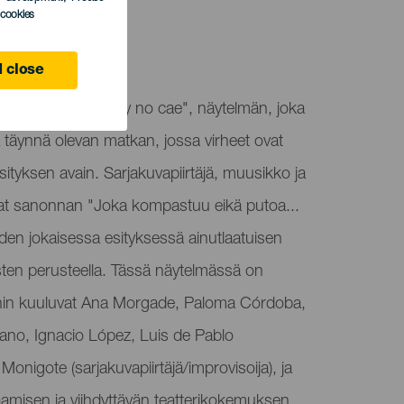
l cookies
 close
ee "El que tropieza y no cae", näytelmän, joka
iä täynnä olevan matkan, jossa virheet ovat
ityksen avain. Sarjakuvapiirtäjä, muusikko ja
oivat sanonnan "Joka kompastuu eikä putoa...
oden jokaisessa esityksessä ainutlaatuisen
ten perusteella. Tässä näytelmässä on
 joihin kuuluvat Ana Morgade, Paloma Córdoba,
iano, Ignacio López, Luis de Pablo
Monigote (sarjakuvapiirtäjä/improvisoija), ja
amisen ja viihdyttävän teatterikokemuksen.