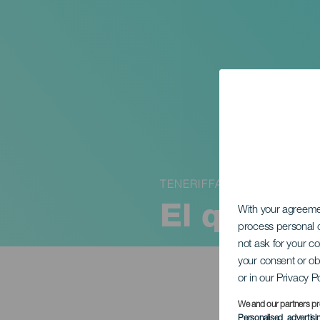
TENERIFFA
El que tr
With your agreem
process personal d
not ask for your c
your consent or ob
or in our Privacy P
We and our partners pr
Personalised advertis