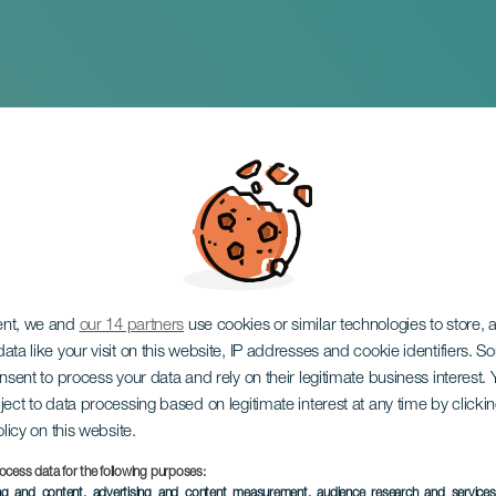
opieza y no cae
ent, we and
our 14 partners
use cookies or similar technologies to store,
ata like your visit on this website, IP addresses and cookie identifiers. 
onsent to process your data and rely on their legitimate business interest
ject to data processing based on legitimate interest at any time by click
olicy on this website.
ocess data for the following purposes:
TOTEUTUNUT TAPAHTUMA
ing and content, advertising and content measurement, audience research and service