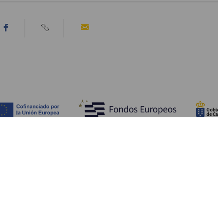
Tutustu
K