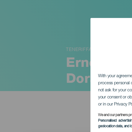
TENERIFFA
Ernesto A
Dorada
With your agreem
process personal d
not ask for your c
your consent or ob
or in our Privacy P
We and our partners pr
Personalised advertis
geolocation data, and i