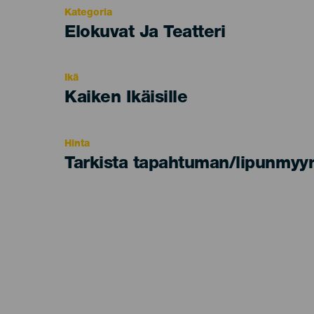
Kategoria
Categoría
Elokuvat Ja Teatteri
del
evento
Ikä
Edad
Kaiken Ikäisille
Recomendada
Hinta
Tarkista tapahtuman/lipunmyyn