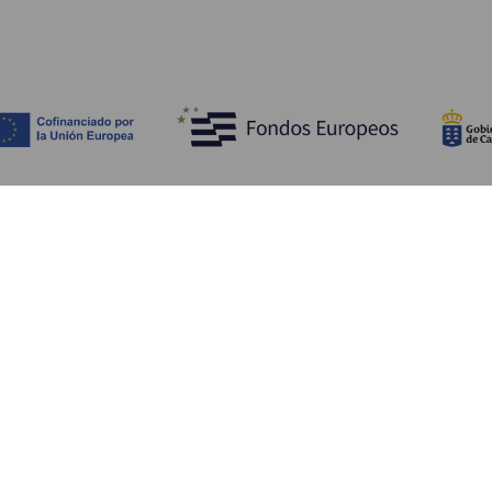
Tutustu
K
Hääjuhlat
Rannikko ja uimarannat
Ka
Risteilyt
Kulttuuri
Mi
Gastronomia
Aktiivimatkailut
Mi