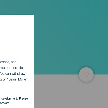
orilla
 access, and
Some partners do
. You can withdraw
ing on “Learn More”
s development
, Precise
l cookies