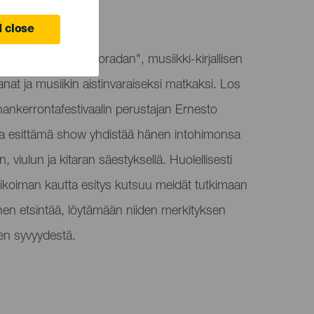
 close
ittelee "La Orilla Doradan", musiikki-kirjallisen
anat ja musiikin aistinvaraiseksi matkaksi. Los
inankerrontafestivaalin perustajan Ernesto
a esittämä show yhdistää hänen intohimonsa
n, viulun ja kitaran säestyksellä. Huolellisesti
alikoiman kautta esitys kutsuu meidät tutkimaan
en etsintää, löytämään niiden merkityksen
ien syvyydestä.