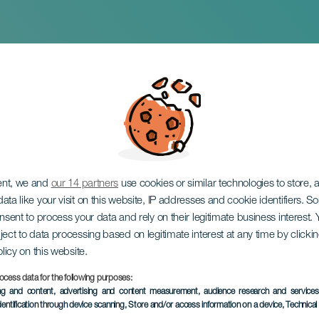
bad & Abora Cel: La 
ent, we and
our 14 partners
use cookies or similar technologies to store,
ata like your visit on this website, IP addresses and cookie identifiers. 
onsent to process your data and rely on their legitimate business interest
ject to data processing based on legitimate interest at any time by click
olicy on this website.
ocess data for the following purposes:
TOTEUTUNUT TAPAHTUMA
ing and content, advertising and content measurement, audience research and service
dentification through device scanning
, Store and/or access information on a device
, Technica