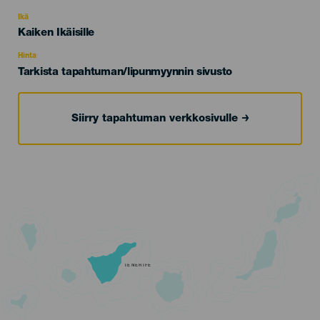
del
evento
Ikä
Edad
Kaiken Ikäisille
Recomendada
Hinta
Tarkista tapahtuman/lipunmyynnin sivusto
Siirry tapahtuman verkkosivulle
TENERIFE