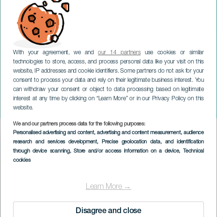
With your agreement, we and
our 14 partners
use cookies or similar
technologies to store, access, and process personal data like your visit on this
website, IP addresses and cookie identifiers. Some partners do not ask for your
consent to process your data and rely on their legitimate business interest. You
can withdraw your consent or object to data processing based on legitimate
TENERIFFA
interest at any time by clicking on “Learn More” or in our Privacy Policy on this
Fantasia kirjakauppa
website.
We and our partners process data for the following purposes:
Imagen
Personalised advertising and content, advertising and content measurement, audience
Listado
research and services development
, Precise geolocation data, and identification
through device scanning
, Store and/or access information on a device
, Technical
cookies
Learn More →
Disagree and close