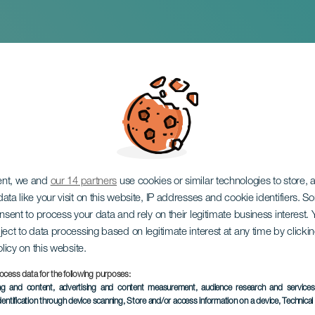
 Gladiator Live
ent, we and
our 14 partners
use cookies or similar technologies to store,
ata like your visit on this website, IP addresses and cookie identifiers. 
onsent to process your data and rely on their legitimate business interest
ject to data processing based on legitimate interest at any time by click
olicy on this website.
ocess data for the following purposes:
TOTEUTUNUT TAPAHTUMA
ing and content, advertising and content measurement, audience research and service
dentification through device scanning
, Store and/or access information on a device
, Technica