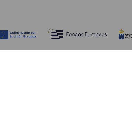
Tutustu
K
Hääjuhlat
Rannikko ja uimarannat
Ka
Risteilyt
Kulttuuri
Mi
Gastronomia
Aktiivimatkailut
Mi