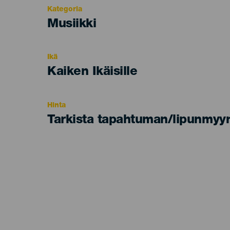
Kategoria
Categoría
Musiikki
del
evento
Ikä
Edad
Kaiken Ikäisille
Recomendada
Hinta
Tarkista tapahtuman/lipunmyyn