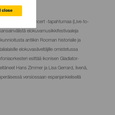
ife
 close
nöi Gladiator in Concert -tapahtumaa (Live-to-
kansainvälistä elokuvamusiikkifestivaaleja
kunnioitusta antiikin Rooman historialle ja
italialaisille elokuvasäveltäjille omistetussa
foniaorkesteri esittää ikonisen Gladiator-
eltäneet Hans Zimmer ja Lisa Gerrard, livenä,
uperäisessä versiossaan espanjankielisellä