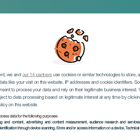
narias
ent, we and
our 14 partners
use cookies or similar technologies to store,
ata like your visit on this website, IP addresses and cookie identifiers. 
onsent to process your data and rely on their legitimate business interest
ject to data processing based on legitimate interest at any time by click
olicy on this website.
ocess data for the following purposes:
TOTEUTUNUT TAPAHTUMA
ing and content, advertising and content measurement, audience research and service
dentification through device scanning
, Store and/or access information on a device
, Technica
19 to 21 Toukokuu