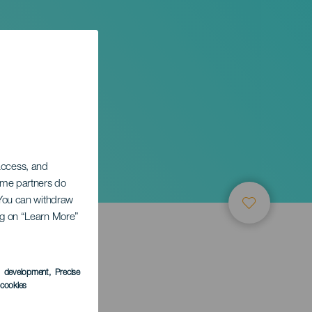
 access, and
Some partners do
. You can withdraw
ing on “Learn More”
s development
, Precise
l cookies