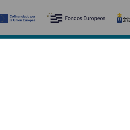
Tutustu
K
Hääjuhlat
Rannikko ja uimarannat
Ka
Risteilyt
Kulttuuri
Mi
Gastronomia
Aktiivimatkailut
Mi
Kaikki artikkelit
Pa