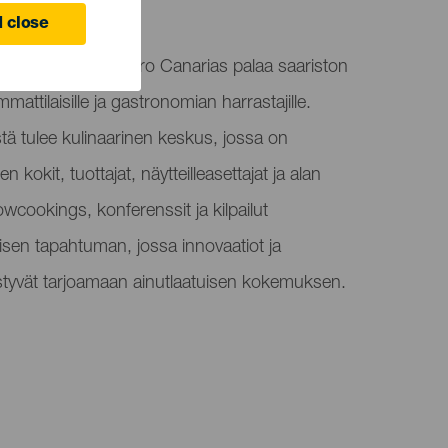
ife
 close
e Canarias - Gastro Canarias palaa saariston
ttilaisille ja gastronomian harrastajille.
stä tulee kulinaarinen keskus, jossa on
 kokit, tuottajat, näytteilleasettajat ja alan
owcookings, konferenssit ja kilpailut
isen tapahtuman, jossa innovaatiot ja
distyvät tarjoamaan ainutlaatuisen kokemuksen.