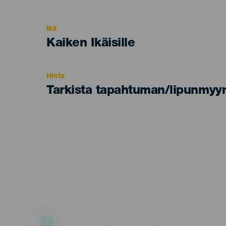
del
evento
Ikä
Edad
Kaiken Ikäisille
Recomendada
Hinta
Tarkista tapahtuman/lipunmyyn