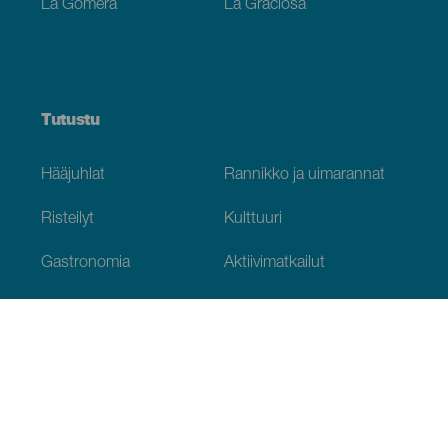
La Gomera
La Graciosa
Tutustu
Hääjuhlat
Rannikko ja uimarannat
Risteilyt
Kulttuuri
Gastronomia
Aktiivimatkailut
Kaikki artikkelit
Käytännön tietoja