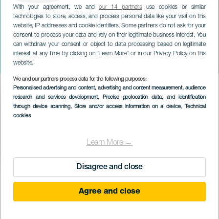
With your agreement, we and
our 14 partners
use cookies or similar
technologies to store, access, and process personal data like your visit on this
website, IP addresses and cookie identifiers. Some partners do not ask for your
consent to process your data and rely on their legitimate business interest. You
can withdraw your consent or object to data processing based on legitimate
TENERIFFA
interest at any time by clicking on “Learn More” or in our Privacy Policy on this
Good Bye Love
website.
We and our partners process data for the following purposes:
Imagen
Personalised advertising and content, advertising and content measurement, audience
Listado
research and services development
, Precise geolocation data, and identification
through device scanning
, Store and/or access information on a device
, Technical
cookies
Learn More →
Disagree and close
TOTEUTUNUT TAPAHTUMA
Agree and close
22 June to 31 August
Localidad
Santa Cruz de Tenerife