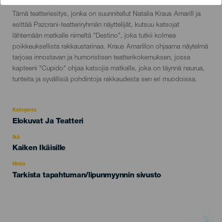
Descripción
Tämä teatteriesitys, jonka on suunnitellut Natalia Kraus Amarill ja
del
esittää Pazcrani-teatteriryhmän näyttelijät, kutsuu katsojat
evento
lähtemään matkalle nimeltä "Destino", joka tutkii kolmea
poikkeuksellista rakkaustarinaa. Kraus Amarillon ohjaama näytelmä
tarjoaa innostavan ja humoristisen teatterikokemuksen, jossa
kapteeni "Cupido" ohjaa katsojia matkalle, joka on täynnä naurua,
tunteita ja syvällisiä pohdintoja rakkaudesta sen eri muodoissa.
Kategoria
Categoría
Elokuvat Ja Teatteri
del
evento
Ikä
Edad
Kaiken Ikäisille
Recomendada
Hinta
Tarkista tapahtuman/lipunmyynnin sivusto