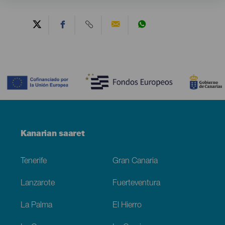
Contenido
Menú
Kanarian saaret
Footer
Tenerife
Gran Canaria
Lanzarote
Fuerteventura
La Palma
El Hierro