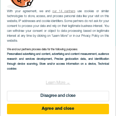
With your agreement, we and
our 14 partners
use cookies or similar
technologies to store, access, and process personal data like your visit on this
website, IP addresses and cookie identifiers. Some partners do not ask for your
consent to process your data and rely on their legitimate business interest. You
can withdraw your consent or object to data processing based on legitimate
TENERIFFA
interest at any time by clicking on “Learn More” or in our Privacy Policy on this
Idän mysteeri: kohtaamisia
website.
We and our partners process data for the following purposes:
Imagen
Personalised advertising and content, advertising and content measurement, audience
Listado
research and services development
, Precise geolocation data, and identification
through device scanning
, Store and/or access information on a device
, Technical
cookies
Learn More →
Disagree and close
Agree and close
TOTEUTUNUT TAPAHTUMA