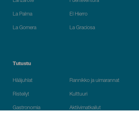
Lanzarote
Fuerteventura
La Palma
El Hierro
La Gomera
La Graciosa
Tutustu
Hääjuhlat
Rannikko ja uimarannat
Risteilyt
Kulttuuri
Gastronomia
Aktiivimatkailut
Kaikki artikkelit