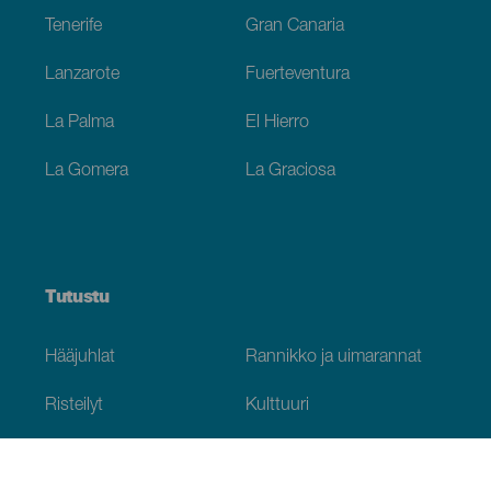
Tenerife
Gran Canaria
Lanzarote
Fuerteventura
La Palma
El Hierro
La Gomera
La Graciosa
Tutustu
Hääjuhlat
Rannikko ja uimarannat
Risteilyt
Kulttuuri
Gastronomia
Aktiivimatkailut