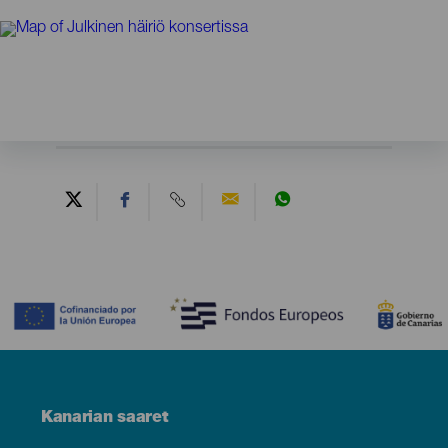
Contenido
Menú
Kanarian saaret
Footer