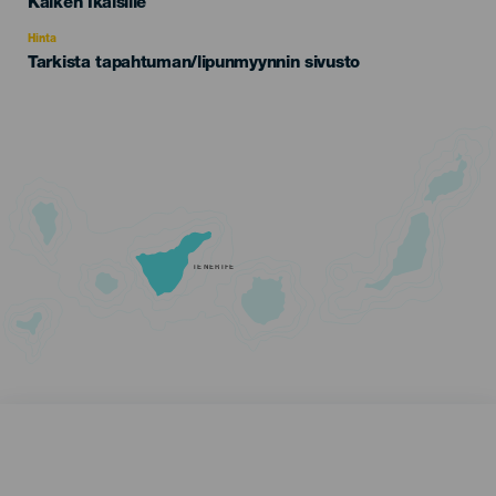
Edad
Kaiken Ikäisille
Recomendada
Hinta
Tarkista tapahtuman/lipunmyynnin sivusto
TENERIFE