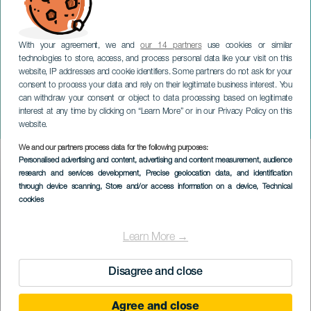
With your agreement, we and
our 14 partners
use cookies or similar
technologies to store, access, and process personal data like your visit on this
website, IP addresses and cookie identifiers. Some partners do not ask for your
consent to process your data and rely on their legitimate business interest. You
can withdraw your consent or object to data processing based on legitimate
TENERIFFA
interest at any time by clicking on “Learn More” or in our Privacy Policy on this
Julkinen häiriö konsertissa
website.
We and our partners process data for the following purposes:
Imagen
Personalised advertising and content, advertising and content measurement, audience
Listado
research and services development
, Precise geolocation data, and identification
through device scanning
, Store and/or access information on a device
, Technical
cookies
Learn More →
Disagree and close
Agree and close