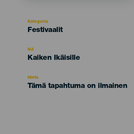
Kategoria
Categoría
Festivaalit
del
evento
Ikä
Edad
Kaiken Ikäisille
Recomendada
Hinta
Tämä tapahtuma on ilmainen