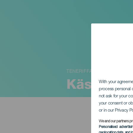
TENERIFFA
Käsinteht
With your agreem
process personal d
not ask for your c
your consent or ob
or in our Privacy P
We and our partners pr
Personalised advertis
geolocation data, and i