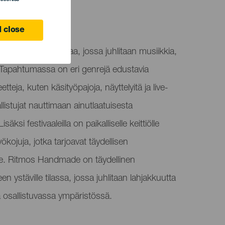
 close
li tarjoaa ohjelmaa, jossa juhlitaan musiikkia,
. Tapahtumassa on eri genrejä edustavia
viteetteja, kuten käsityöpajoja, näyttelyitä ja live-
llistujat nauttimaan ainutlaatuisesta
isäksi festivaaleilla on paikalliselle keittiölle
yökojuja, jotka tarjoavat täydellisen
le. Ritmos Handmade on täydellinen
en ystäville tilassa, jossa juhlitaan lahjakkuutta
a osallistuvassa ympäristössä.