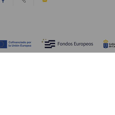
Tutustu
K
Hääjuhlat
Rannikko ja uimarannat
Ka
Risteilyt
Kulttuuri
Mi