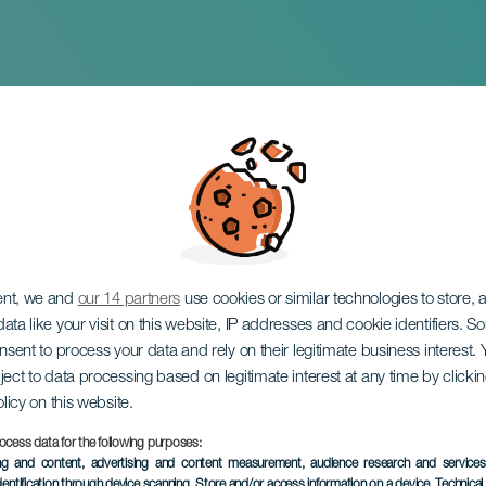
y Rythms Festival
ent, we and
our 14 partners
use cookies or similar technologies to store,
ata like your visit on this website, IP addresses and cookie identifiers. 
onsent to process your data and rely on their legitimate business interest
ject to data processing based on legitimate interest at any time by click
olicy on this website.
ocess data for the following purposes:
TOTEUTUNUT TAPAHTUMA
ing and content, advertising and content measurement, audience research and service
dentification through device scanning
, Store and/or access information on a device
, Technica