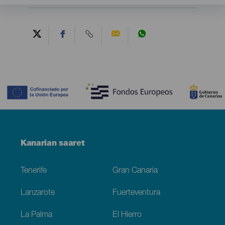
Contenido
Menú
Kanarian saaret
Footer
Tenerife
Gran Canaria
Lanzarote
Fuerteventura
La Palma
El Hierro