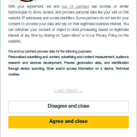
With your agreement, we and
our 14 partners
use cookies or similar
technologies to store, access, and process personal data like your visit on this
website, IP addresses and cookie identifiers. Some partners do not ask for your
consent to process your data and rely on their legitimate business interest. You
TENERIFFA
can withdraw your consent or object to data processing based on legitimate
Kolmen tietäjän
interest at any time by clicking on “Learn More” or in our Privacy Policy on this
saapuminen Adejeen
website.
We and our partners process data for the following purposes:
Imagen
Personalised advertising and content, advertising and content measurement, audience
Listado
research and services development
, Precise geolocation data, and identification
through device scanning
, Store and/or access information on a device
, Technical
cookies
Learn More →
Disagree and close
Agree and close
TOTEUTUNUT TAPAHTUMA