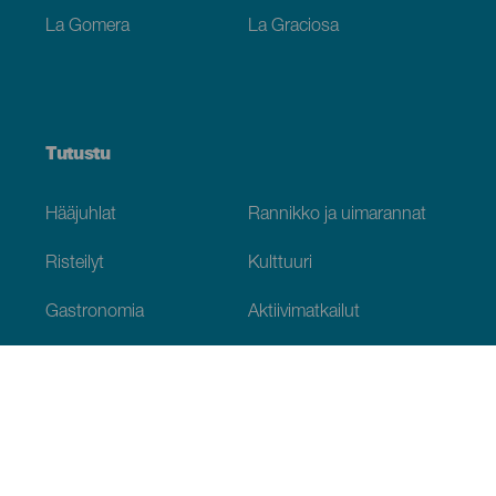
La Gomera
La Graciosa
Tutustu
Hääjuhlat
Rannikko ja uimarannat
Risteilyt
Kulttuuri
Gastronomia
Aktiivimatkailut
Kaikki artikkelit
Käytännön tietoja