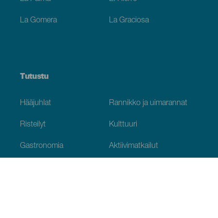
La Gomera
La Graciosa
Tutustu
Hääjuhlat
Rannikko ja uimarannat
Risteilyt
Kulttuuri
Gastronomia
Aktiivimatkailut
Kaikki artikkelit