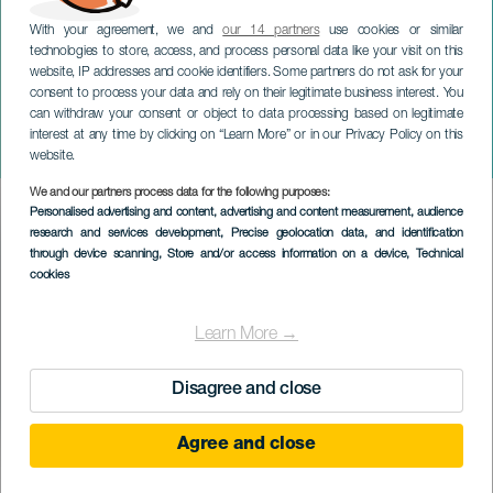
With your agreement, we and
our 14 partners
use cookies or similar
technologies to store, access, and process personal data like your visit on this
website, IP addresses and cookie identifiers. Some partners do not ask for your
consent to process your data and rely on their legitimate business interest. You
can withdraw your consent or object to data processing based on legitimate
TENERIFFA
interest at any time by clicking on “Learn More” or in our Privacy Policy on this
Los Remediosin juhlat
website.
We and our partners process data for the following purposes:
Imagen
Personalised advertising and content, advertising and content measurement, audience
Listado
research and services development
, Precise geolocation data, and identification
through device scanning
, Store and/or access information on a device
, Technical
cookies
Learn More →
Disagree and close
Agree and close
September 2026
Localidad
Tegueste