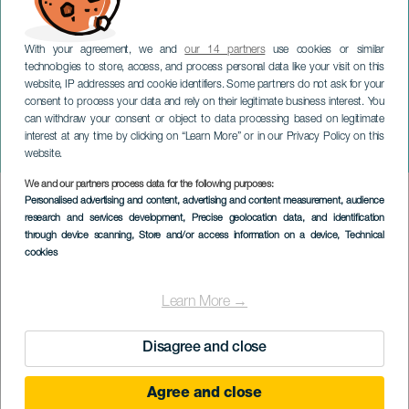
With your agreement, we and
our 14 partners
use cookies or similar
technologies to store, access, and process personal data like your visit on this
website, IP addresses and cookie identifiers. Some partners do not ask for your
consent to process your data and rely on their legitimate business interest. You
can withdraw your consent or object to data processing based on legitimate
TENERIFFA
interest at any time by clicking on “Learn More” or in our Privacy Policy on this
MäBu konsertissa
website.
We and our partners process data for the following purposes:
Imagen
Personalised advertising and content, advertising and content measurement, audience
Listado
research and services development
, Precise geolocation data, and identification
through device scanning
, Store and/or access information on a device
, Technical
cookies
Learn More →
Disagree and close
Agree and close
TOTEUTUNUT TAPAHTUMA