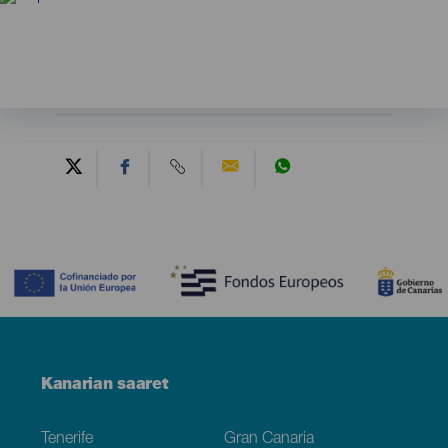
Contenido
Menú
Kanarian saaret
Footer
Tenerife
Gran Canaria