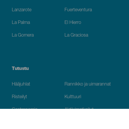
Lanzarote
Fuerteventura
La Palma
El Hierro
La Gomera
La Graciosa
Tutustu
Hääjuhlat
Rannikko ja uimarannat
Risteilyt
Kulttuuri
Gastronomia
Aktiivimatkailut
Kaikki artikkelit