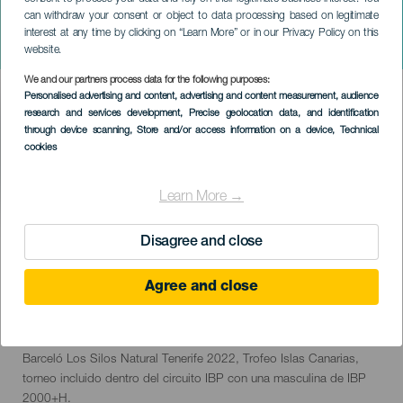
OPEN BARCELÓ “LOS
can withdraw your consent or object to data processing based on legitimate
SILOS NATURAL,
interest at any time by clicking on “Learn More” or in our Privacy Policy on this
TENERIFE 2022”
website.
We and our partners process data for the following purposes:
Imagen
Personalised advertising and content, advertising and content measurement, audience
Listado
research and services development
, Precise geolocation data, and identification
through device scanning
, Store and/or access information on a device
, Technical
cookies
Learn More →
TOTEUTUNUT TAPAHTUMA
Disagree and close
Agree and close
31 August to 3 September
Localidad
Los Silos
Descripción
La semana del 10 al 17 de Septiembre tendrá lugar el XI Open
del
Barceló Los Silos Natural Tenerife 2022, Trofeo Islas Canarias,
evento
torneo incluido dentro del circuito IBP con una masculina de IBP
2000+H.