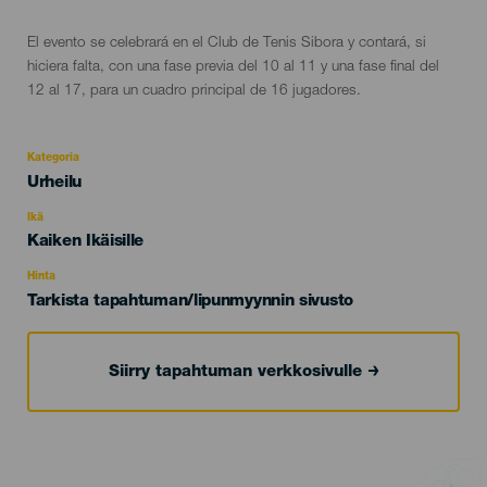
El evento se celebrará en el Club de Tenis Sibora y contará, si
hiciera falta, con una fase previa del 10 al 11 y una fase final del
12 al 17, para un cuadro principal de 16 jugadores.
Kategoria
Categoría
Urheilu
del
evento
Ikä
Edad
Kaiken Ikäisille
Recomendada
Hinta
Tarkista tapahtuman/lipunmyynnin sivusto
Siirry tapahtuman verkkosivulle