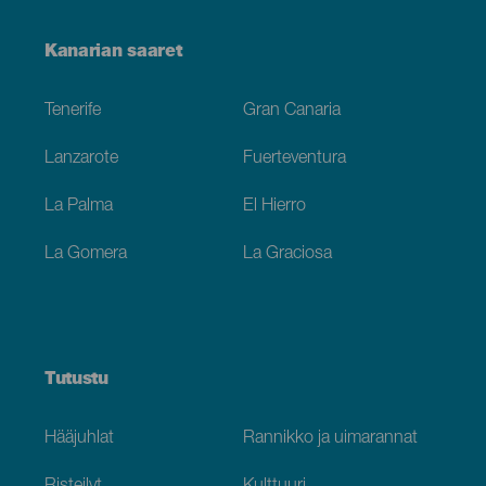
Menú
Kanarian saaret
Footer
Tenerife
Gran Canaria
Lanzarote
Fuerteventura
La Palma
El Hierro
La Gomera
La Graciosa
Tutustu
Hääjuhlat
Rannikko ja uimarannat