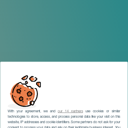
With your agreement, we and
our 14 partners
use cookies or similar
technologies to store, access, and process personal data like your visit on this
TENERIFFA
website, IP addresses and cookie identifiers. Some partners do not ask for your
consent to process your data and rely on their legitimate business interest. You