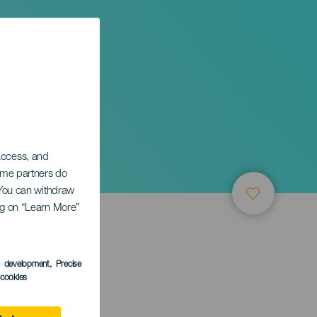
 access, and
Some partners do
. You can withdraw
ing on “Learn More”
s development
, Precise
l cookies