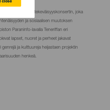
 close
stää talvisen hyväntekeväisyyskonsertin, joka
yhtenäisyyden ja sosiaalisen muutoksen
iston Paraninfo-lavalla Teneriffan eri
levat lapset, nuoret ja perheet jakavat
i genrejä ja kulttuureja heijastaen projektin
daarisuuden henkeä.