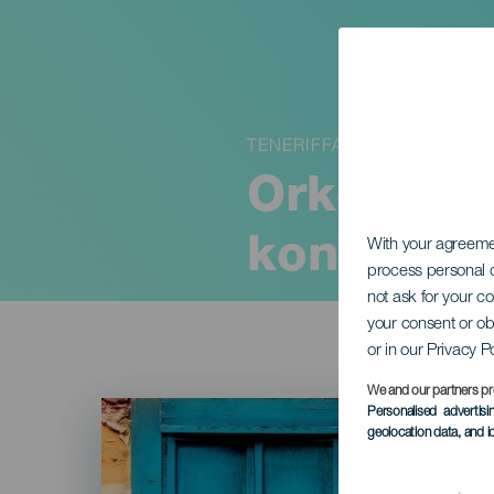
TENERIFFA
Orkestroi
konsertis
With your agreem
process personal d
not ask for your c
your consent or ob
or in our Privacy P
We and our partners pr
Imagen
Personalised advertis
Listado
geolocation data, and i