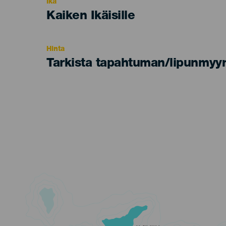
Ikä
Edad
Kaiken Ikäisille
Recomendada
Hinta
Tarkista tapahtuman/lipunmyyn