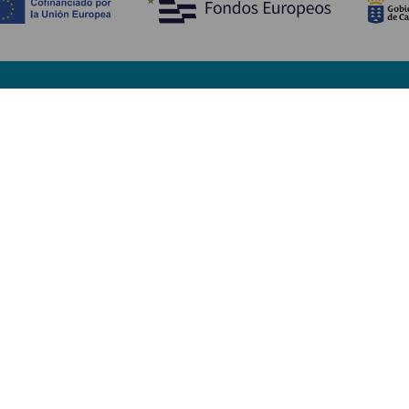
Tutustu
K
Hääjuhlat
Rannikko ja uimarannat
Ka
Risteilyt
Kulttuuri
Mi
Gastronomia
Aktiivimatkailut
Mi
Kaikki artikkelit
Pa