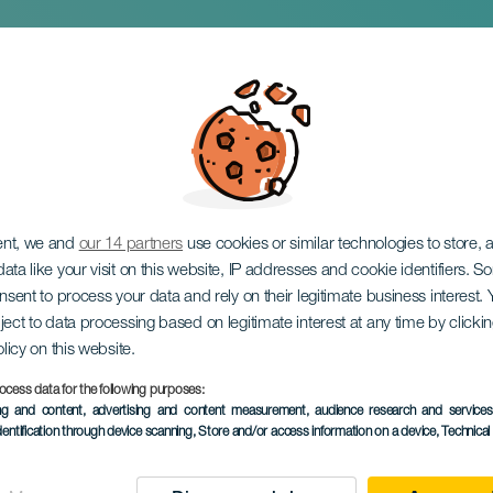
dut kaupunginosat
sa
ent, we and
our 14 partners
use cookies or similar technologies to store,
ata like your visit on this website, IP addresses and cookie identifiers. 
onsent to process your data and rely on their legitimate business interest
ject to data processing based on legitimate interest at any time by click
olicy on this website.
ocess data for the following purposes:
TOTEUTUNUT TAPAHTUMA
ing and content, advertising and content measurement, audience research and service
dentification through device scanning
, Store and/or access information on a device
, Technica
16 November 2025
Localidad
La Laguna