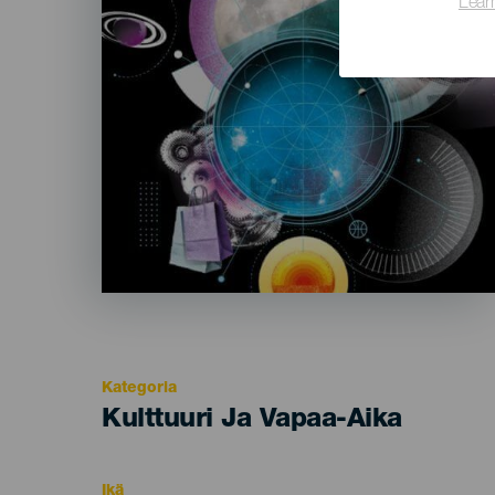
Lear
Kategoria
Categoría
Kulttuuri Ja Vapaa-Aika
del
evento
Ikä