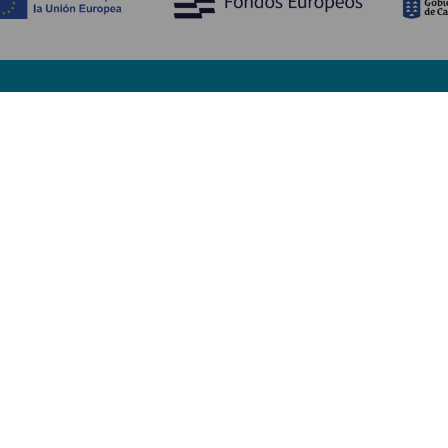
Tutustu
K
Hääjuhlat
Rannikko ja uimarannat
Ka
Risteilyt
Kulttuuri
Mi
Gastronomia
Aktiivimatkailut
Mi
Kaikki artikkelit
Pa