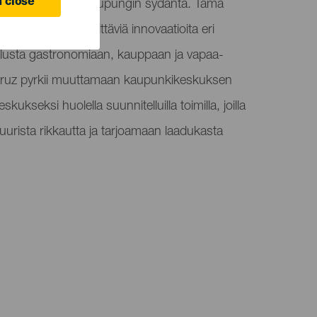
 close
ä ja elvyttää pääkaupungin sydäntä. Tämä
paa joukon merkittäviä innovaatioita eri
rheilusta gastronomiaan, kauppaan ja vapaa-
 Cruz pyrkii muuttamaan kaupunkikeskuksen
kukseksi huolella suunnitelluilla toimilla, joilla
tuurista rikkautta ja tarjoamaan laadukasta