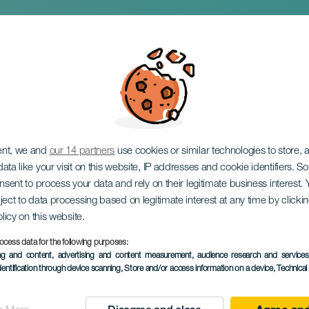
ent, we and
our 14 partners
use cookies or similar technologies to store,
ata like your visit on this website, IP addresses and cookie identifiers. 
onsent to process your data and rely on their legitimate business interest
ject to data processing based on legitimate interest at any time by click
olicy on this website.
2 to 4 October
ocess data for the following purposes:
Localidad
Santa Cruz de Tener
ing and content, advertising and content measurement, audience research and service
dentification through device scanning
, Store and/or access information on a device
, Technica
Descripción
Plenilunio Santa Cruz on a