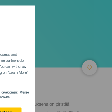
 access, and
Some partners do
. You can withdraw
ing on “Learn More”
ife
s development
, Precise
l cookies
loite, jonka tarkoituksena on piristää