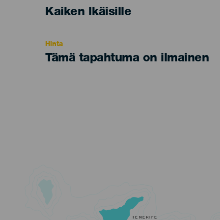
Edad
Kaiken Ikäisille
Recomendada
Hinta
Tämä tapahtuma on ilmainen
TENERIFE