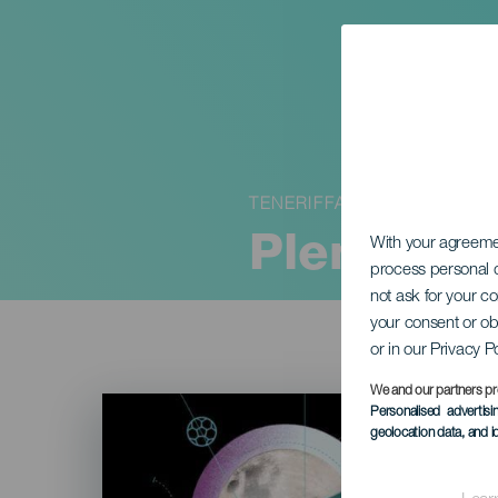
TENERIFFA
Plenilunio
With your agreem
process personal d
not ask for your c
your consent or ob
or in our Privacy P
We and our partners pr
Imagen
Personalised advertis
Listado
geolocation data, and i