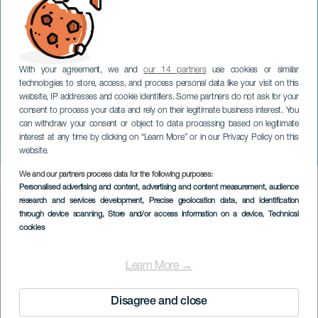
With your agreement, we and
our 14 partners
use cookies or similar
technologies to store, access, and process personal data like your visit on this
website, IP addresses and cookie identifiers. Some partners do not ask for your
consent to process your data and rely on their legitimate business interest. You
TENERIFFA
can withdraw your consent or object to data processing based on legitimate
PluralEnsemble
interest at any time by clicking on “Learn More” or in our Privacy Policy on this
konsertissa
website.
We and our partners process data for the following purposes:
Imagen
Personalised advertising and content, advertising and content measurement, audience
Listado
research and services development
, Precise geolocation data, and identification
through device scanning
, Store and/or access information on a device
, Technical
cookies
Learn More →
Disagree and close