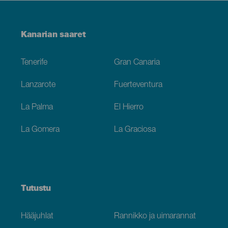
Menú
Kanarian saaret
Footer
Tenerife
Gran Canaria
Lanzarote
Fuerteventura
La Palma
El Hierro
La Gomera
La Graciosa
Tutustu
Hääjuhlat
Rannikko ja uimarannat