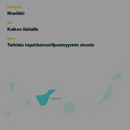
Kategoria
Categoría
Musiikki
del
evento
Ikä
Edad
Kaiken Ikäisille
Recomendada
Hinta
Tarkista tapahtuman/lipunmyynnin sivusto
TENERIFE