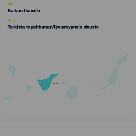
evento
Ikä
Edad
Kaiken Ikäisille
Recomendada
Hinta
Tarkista tapahtuman/lipunmyynnin sivusto
TENERIFE