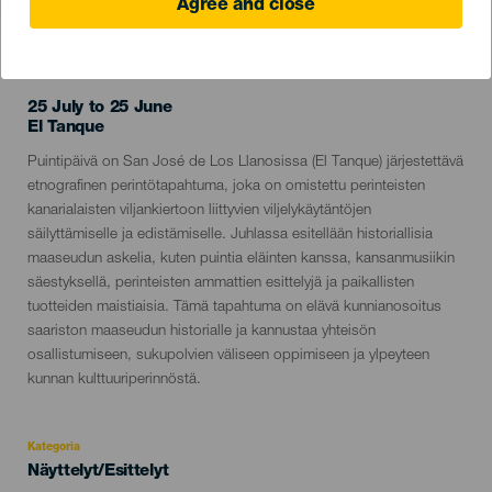
Agree and close
TOTEUTUNUT TAPAHTUMA
25 July to 25 June
Localidad
El Tanque
Descripción
Puintipäivä on San José de Los Llanosissa (El Tanque) järjestettävä
del
etnografinen perintötapahtuma, joka on omistettu perinteisten
evento
kanarialaisten viljankiertoon liittyvien viljelykäytäntöjen
säilyttämiselle ja edistämiselle. Juhlassa esitellään historiallisia
maaseudun askelia, kuten puintia eläinten kanssa, kansanmusiikin
säestyksellä, perinteisten ammattien esittelyjä ja paikallisten
tuotteiden maistiaisia. Tämä tapahtuma on elävä kunnianosoitus
saariston maaseudun historialle ja kannustaa yhteisön
osallistumiseen, sukupolvien väliseen oppimiseen ja ylpeyteen
kunnan kulttuuriperinnöstä.
Kategoria
Categoría
Näyttelyt/Esittelyt
del