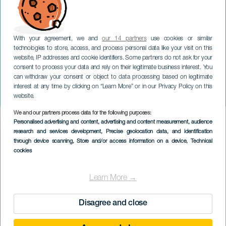
With your agreement, we and
our 14 partners
use cookies or similar
technologies to store, access, and process personal data like your visit on this
website, IP addresses and cookie identifiers. Some partners do not ask for your
consent to process your data and rely on their legitimate business interest. You
can withdraw your consent or object to data processing based on legitimate
TENERIFFA
interest at any time by clicking on “Learn More” or in our Privacy Policy on this
Puintipäivä
website.
We and our partners process data for the following purposes:
Imagen
Personalised advertising and content, advertising and content measurement, audience
Listado
research and services development
, Precise geolocation data, and identification
through device scanning
, Store and/or access information on a device
, Technical
cookies
Learn More →
Disagree and close