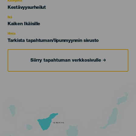
Kategoria
Categoría
Kestävyysurheilut
del
evento
Ikä
Edad
Kaiken Ikäisille
Recomendada
Hinta
Tarkista tapahtuman/lipunmyynnin sivusto
Siirry tapahtuman verkkosivulle
TENERIFE