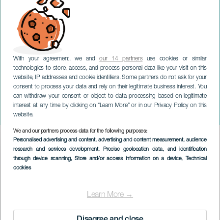
With your agreement, we and
our 14 partners
use cookies or similar
technologies to store, access, and process personal data like your visit on this
website, IP addresses and cookie identifiers. Some partners do not ask for your
consent to process your data and rely on their legitimate business interest. You
can withdraw your consent or object to data processing based on legitimate
TENERIFFA
interest at any time by clicking on “Learn More” or in our Privacy Policy on this
Rallye Subida al Boquerón
website.
We and our partners process data for the following purposes:
Imagen
Personalised advertising and content, advertising and content measurement, audience
Listado
research and services development
, Precise geolocation data, and identification
through device scanning
, Store and/or access information on a device
, Technical
cookies
Learn More →
Disagree and close