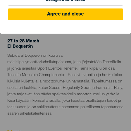
Agree and close
TOTEUTUNUT TAPAHTUMA
27 to 28 March
Localidad
El Boquerón
Descripción
Subida al Boquerón on kuuluisa
del
mäkikiipeilymoottoriurheilutapahtuma, joka järjestetään Teneriffalla
evento
ja jonka järjestää Sport Eventos Tenerife. Tämä kilpailu on osa
Tenerife Mountain Championship - Recalvi -kilpailua ja houkuttelee
lukuisia kuljettajia ja moottoriurheilun harrastajia. Tapahtumassa on
useita eri luokkia, kuten Speed, Regularity Sport ja Formula – Rally,
jotka tarjoavat jännittävän spektaakkelin moottoriurheilun ystäville.
Kisa käydään ikonisella radalla, joka haastaa osallistujien taidot ja
tarkkuuden ja on vakiinnuttanut asemansa pakollisena tapahtumana
saaren urheilukalenterissa.