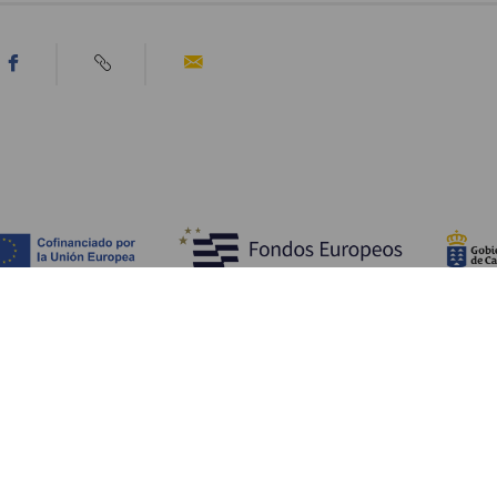
Tutustu
K