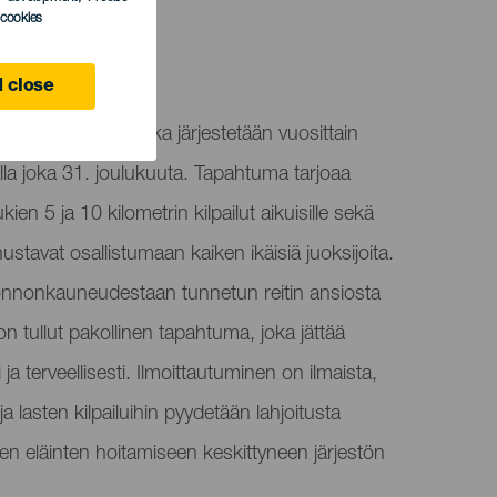
l cookies
 close
uosittu kilpailu, joka järjestetään vuosittain
lla joka 31. joulukuuta. Tapahtuma tarjoaa
kien 5 ja 10 kilometrin kilpailut aikuisille sekä
nnustavat osallistumaan kaiken ikäisiä juoksijoita.
onnonkauneudestaan tunnetun reitin ansiosta
on tullut pakollinen tapahtuma, joka jättää
 ja terveellisesti. Ilmoittautuminen on ilmaista,
ja lasten kilpailuihin pyydetään lahjoitusta
en eläinten hoitamiseen keskittyneen järjestön