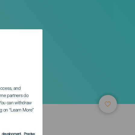
 access, and
Some partners do
. You can withdraw
ing on “Learn More”
s development
, Precise