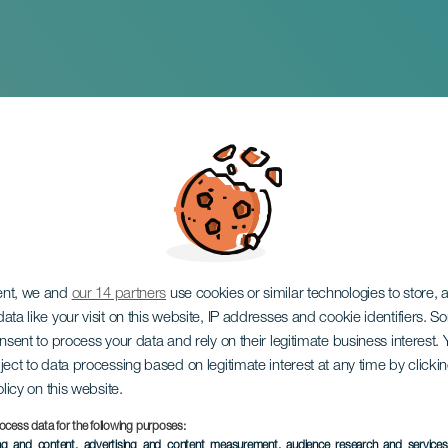
stre de Arico
ent, we and
our 14 partners
use cookies or similar technologies to store,
ata like your visit on this website, IP addresses and cookie identifiers. 
onsent to process your data and rely on their legitimate business interest
ject to data processing based on legitimate interest at any time by click
olicy on this website.
ocess data for the following purposes:
TOTEUTUNUT TAPAHTUMA
ing and content, advertising and content measurement, audience research and service