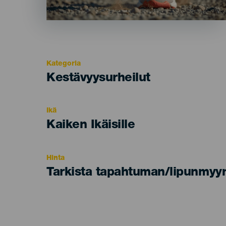
Kategoria
Categoría
Kestävyysurheilut
del
evento
Ikä
Edad
Kaiken Ikäisille
Recomendada
Hinta
Tarkista tapahtuman/lipunmyyn