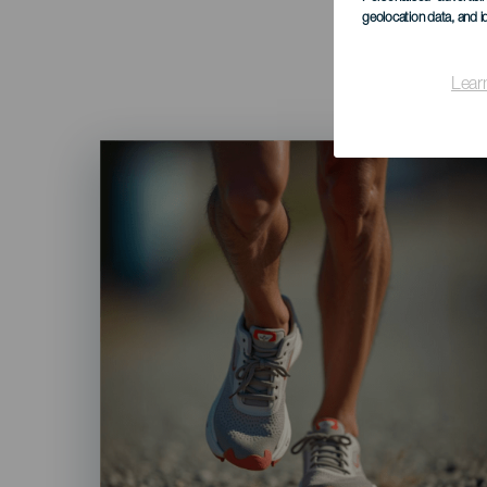
geolocation data, and i
Lear
Imagen
Listado