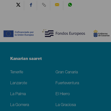
Contenido
Menú
Kanarian saaret
Footer
Tenerife
Gran Canaria
Lanzarote
Fuerteventura
La Palma
El Hierro
La Gomera
La Graciosa