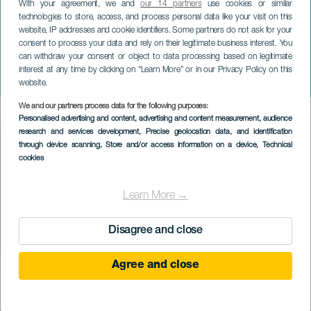
With your agreement, we and
our 14 partners
use cookies or similar
technologies to store, access, and process personal data like your visit on this
website, IP addresses and cookie identifiers. Some partners do not ask for your
consent to process your data and rely on their legitimate business interest. You
can withdraw your consent or object to data processing based on legitimate
TENERIFFA
interest at any time by clicking on “Learn More” or in our Privacy Policy on this
San Silvestre Lagunera
website.
We and our partners process data for the following purposes:
Imagen
Personalised advertising and content, advertising and content measurement, audience
Listado
research and services development
, Precise geolocation data, and identification
through device scanning
, Store and/or access information on a device
, Technical
cookies
Learn More →
Disagree and close
Agree and close
31 December 2026
Localidad
San Cristóbal de La Laguna
Descripción