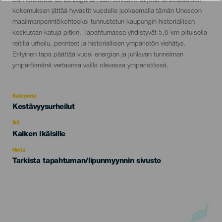
San Cristóbal de La Lagunan San Silvestre tarjoaa ainutlaatuisen
del
kokemuksen jättää hyvästit vuodelle juoksemalla tämän Unescon
evento
maailmanperintökohteeksi tunnustetun kaupungin historiallisen
keskustan katuja pitkin. Tapahtumassa yhdistyvät 5,6 km pituisella
reitillä urheilu, perinteet ja historiallisen ympäristön viehätys.
Erityinen tapa päättää vuosi energian ja juhlavan tunnelman
ympäröimänä vertaansa vailla olevassa ympäristössä.
Kategoria
Categoría
Kestävyysurheilut
del
evento
Ikä
Edad
Kaiken Ikäisille
Recomendada
Hinta
Tarkista tapahtuman/lipunmyynnin sivusto