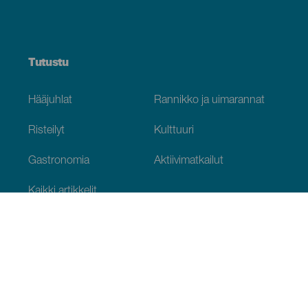
Tutustu
Hääjuhlat
Rannikko ja uimarannat
Risteilyt
Kulttuuri
Gastronomia
Aktiivimatkailut
Kaikki artikkelit
Käytännön tietoja