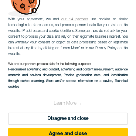
With your agreement, we and
our 14 partners
use cookies or similar
technologies to store, access, and process personal data like your visit on this
website, IP addresses and cookie identifiers. Some partners do not ask for your
consent to process your data and rely on their legitimate business interest. You
TENERIFFA
can withdraw your consent or object to data processing based on legitimate
Santa Anan ja La Virgen
interest at any time by clicking on “Learn More” or in our Privacy Policy on this
del Carmenin juhlat
website.
We and our partners process data for the following purposes:
Imagen
Personalised advertising and content, advertising and content measurement, audience
Listado
research and services development
, Precise geolocation data, and identification
through device scanning
, Store and/or access information on a device
, Technical
cookies
Learn More →
Disagree and close
Agree and close