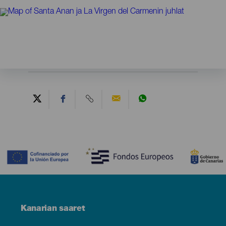
Contenido
Menú
Kanarian saaret
Footer