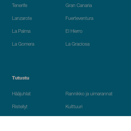
Tenerife
Gran Canaria
Lanzarote
Fuerteventura
La Palma
El Hierro
La Gomera
La Graciosa
Tutustu
Hääjuhlat
Rannikko ja uimarannat
Risteilyt
Kulttuuri
Gastronomia
Aktiivimatkailut