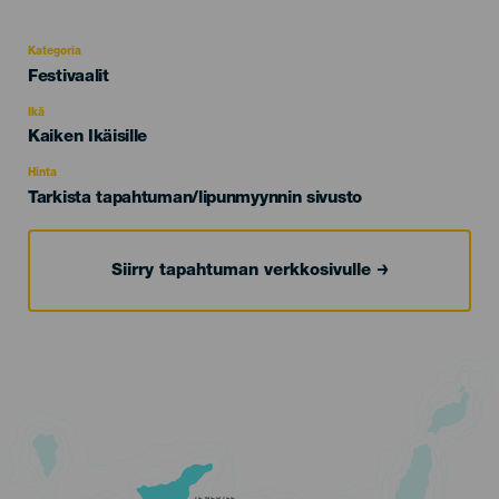
Kategoria
Categoría
Festivaalit
del
evento
Ikä
Edad
Kaiken Ikäisille
Recomendada
Hinta
Tarkista tapahtuman/lipunmyynnin sivusto
Siirry tapahtuman verkkosivulle