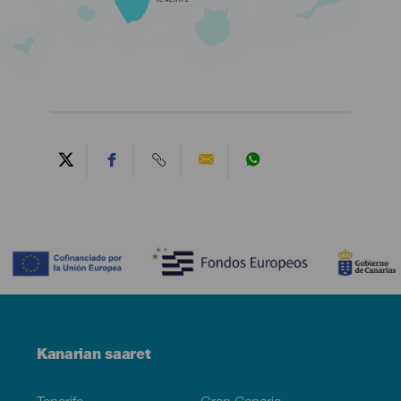
TENERIFE
Contenido
Menú
Kanarian saaret
Footer