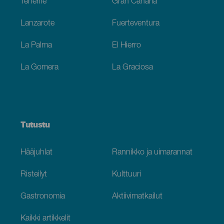
Tenerife
Gran Canaria
Lanzarote
Fuerteventura
La Palma
El Hierro
La Gomera
La Graciosa
Tutustu
Hääjuhlat
Rannikko ja uimarannat
Risteilyt
Kulttuuri
Gastronomia
Aktiivimatkailut
Kaikki artikkelit