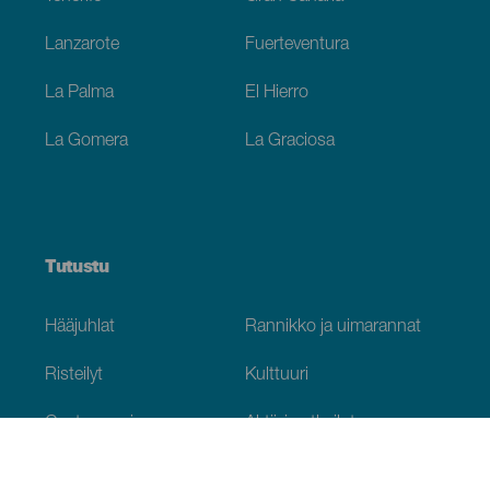
Lanzarote
Fuerteventura
La Palma
El Hierro
La Gomera
La Graciosa
Tutustu
Hääjuhlat
Rannikko ja uimarannat
Risteilyt
Kulttuuri
Gastronomia
Aktiivimatkailut
Kaikki artikkelit