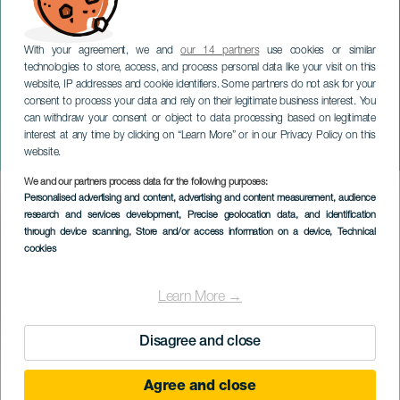
With your agreement, we and
our 14 partners
use cookies or similar
technologies to store, access, and process personal data like your visit on this
website, IP addresses and cookie identifiers. Some partners do not ask for your
consent to process your data and rely on their legitimate business interest. You
can withdraw your consent or object to data processing based on legitimate
TENERIFFA
interest at any time by clicking on “Learn More” or in our Privacy Policy on this
SwimRun Tenerife
website.
We and our partners process data for the following purposes:
Imagen
Personalised advertising and content, advertising and content measurement, audience
Listado
research and services development
, Precise geolocation data, and identification
through device scanning
, Store and/or access information on a device
, Technical
cookies
Learn More →
Disagree and close
TOTEUTUNUT TAPAHTUMA
Agree and close