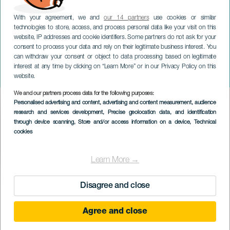
With your agreement, we and
our 14 partners
use cookies or similar
technologies to store, access, and process personal data like your visit on this
TENERIFFA
website, IP addresses and cookie identifiers. Some partners do not ask for your
consent to process your data and rely on their legitimate business interest. You
Teneriffan
can withdraw your consent or object to data processing based on legitimate
karnevaalikuningatar -
interest at any time by clicking on “Learn More” or in our Privacy Policy on this
gaala
website.
We and our partners process data for the following purposes:
Imagen
Personalised advertising and content, advertising and content measurement, audience
Listado
research and services development
, Precise geolocation data, and identification
through device scanning
, Store and/or access information on a device
, Technical
cookies
Learn More →
TOTEUTUNUT TAPAHTUMA
Disagree and close
Agree and close
11 February 2026
Localidad
Santa Cruz de Tenerife