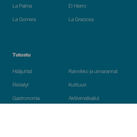
La Palma
El Hierro
La Gomera
La Graciosa
Tutustu
Hääjuhlat
Rannikko ja uimarannat
Risteilyt
Kulttuuri
Gastronomia
Aktiivimatkailut
Kaikki artikkelit