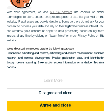
With your agreement, we and
our 14 partners
use cookies or similar
technologies to store, access, and process personal data like your visit on this
website, IP addresses and cookie identifiers. Some partners do not ask for your
consent to process your data and rely on their legitimate business interest. You
TENERIFFA
can withdraw your consent or object to data processing based on legitimate
Trail Circular San Miguel
interest at any time by clicking on “Learn More” or in our Privacy Policy on this
de Abona
website.
We and our partners process data for the following purposes:
Imagen
Personalised advertising and content, advertising and content measurement, audience
Listado
research and services development
, Precise geolocation data, and identification
through device scanning
, Store and/or access information on a device
, Technical
cookies
Learn More →
Disagree and close
Agree and close
October 2026