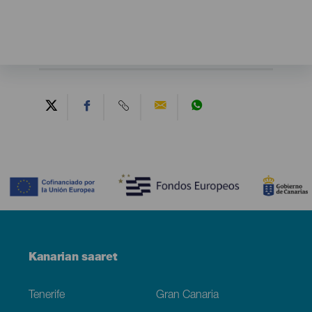
Contenido
Menú
Kanarian saaret
Footer
Tenerife
Gran Canaria