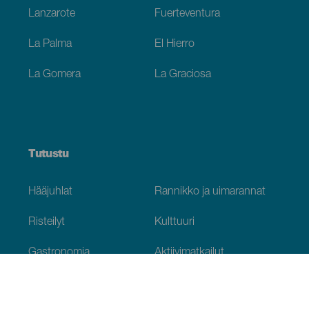
Lanzarote
Fuerteventura
La Palma
El Hierro
La Gomera
La Graciosa
Tutustu
Hääjuhlat
Rannikko ja uimarannat
Risteilyt
Kulttuuri
Gastronomia
Aktiivimatkailut
Kaikki artikkelit