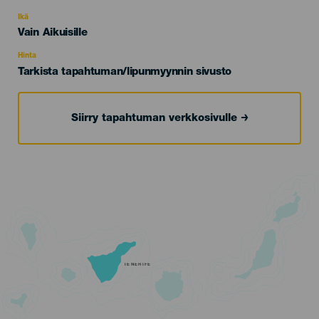
del
evento
Ikä
Edad
Vain Aikuisille
Recomendada
Hinta
Tarkista tapahtuman/lipunmyynnin sivusto
Siirry tapahtuman verkkosivulle
TENERIFE