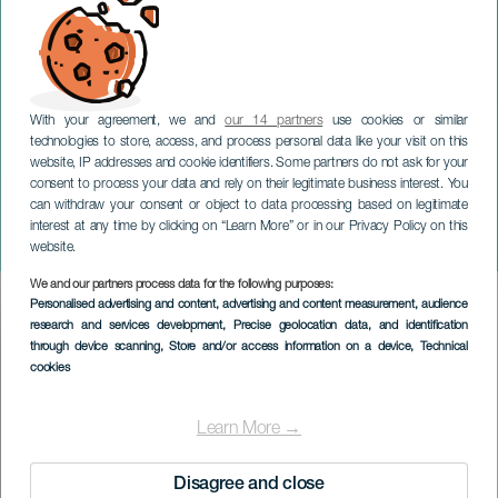
With your agreement, we and
our 14 partners
use cookies or similar
technologies to store, access, and process personal data like your visit on this
website, IP addresses and cookie identifiers. Some partners do not ask for your
consent to process your data and rely on their legitimate business interest. You
can withdraw your consent or object to data processing based on legitimate
TENERIFFA
interest at any time by clicking on “Learn More” or in our Privacy Policy on this
Trail Toscas de Arico
website.
We and our partners process data for the following purposes:
Imagen
Personalised advertising and content, advertising and content measurement, audience
Listado
research and services development
, Precise geolocation data, and identification
through device scanning
, Store and/or access information on a device
, Technical
cookies
Learn More →
Disagree and close