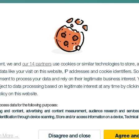
rkesteri
ent, we and
our 14 partners
use cookies or similar technologies to store,
ata like your visit on this website, IP addresses and cookie identifiers. 
onsent to process your data and rely on their legitimate business interest
ject to data processing based on legitimate interest at any time by click
olicy on this website.
ocess data for the following purposes:
ing and content, advertising and content measurement, audience research and service
TOTEUTUNUT TAPAHTUMA
dentification through device scanning
, Store and/or access information on a device
, Technica
06 December 2025
Localidad
Álcala
n More →
Disagree and close
Agree and