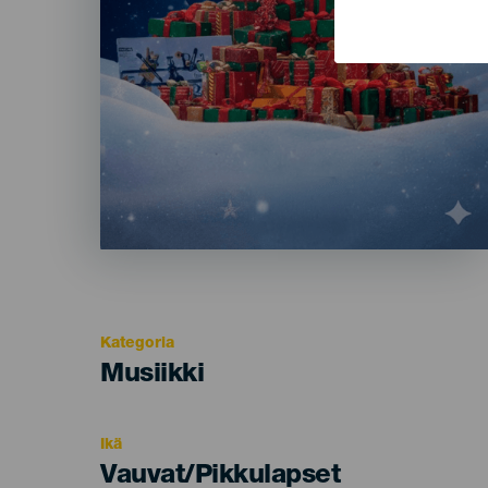
Kategoria
Categoría
Musiikki
del
evento
Ikä
Edad
Vauvat/Pikkulapset