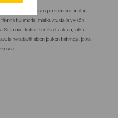
 Stories to Sing -nimisen perheille suunnatun
 täynnä huumoria, mielikuvitusta ja yleisön
ja Solfa ovat kolme kiertävää laulajaa, jotka
avulla herättävät eloon joukon hahmoja, jotka
tyksessä.