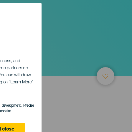
 access, and
Some partners do
. You can withdraw
ing on “Learn More”
s development
, Precise
l cookies
 close