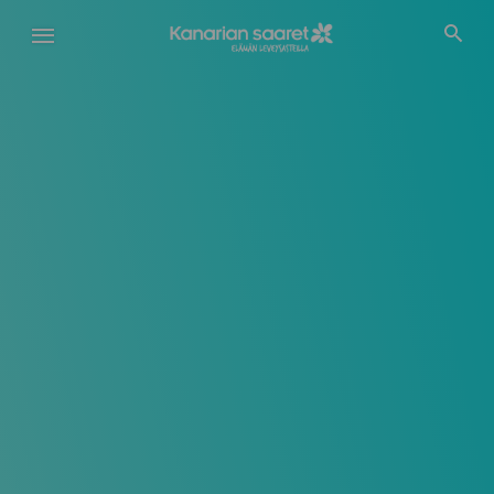
Hyppää
pääsisältöön