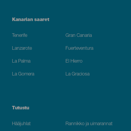
Menú
Kanarian saaret
Footer
Tenerife
Gran Canaria
Lanzarote
Fuerteventura
La Palma
El Hierro
La Gomera
La Graciosa
Tutustu
Hääjuhlat
Rannikko ja uimarannat