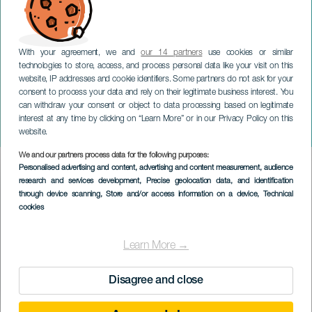
With your agreement, we and
our 14 partners
use cookies or similar
technologies to store, access, and process personal data like your visit on this
website, IP addresses and cookie identifiers. Some partners do not ask for your
consent to process your data and rely on their legitimate business interest. You
TENERIFFA
can withdraw your consent or object to data processing based on legitimate
Valkoinen puolue La
interest at any time by clicking on “Learn More” or in our Privacy Policy on this
Orotavassa
website.
We and our partners process data for the following purposes:
Imagen
Personalised advertising and content, advertising and content measurement, audience
Listado
research and services development
, Precise geolocation data, and identification
through device scanning
, Store and/or access information on a device
, Technical
cookies
Learn More →
Disagree and close