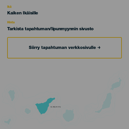
del
evento
Ikä
Edad
Kaiken Ikäisille
Recomendada
Hinta
Tarkista tapahtuman/lipunmyynnin sivusto
Siirry tapahtuman verkkosivulle
TENERIFE