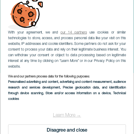
With your agreement, we and
our 14 partners
use cookies or similar
technologies to store, access, and process personal data like your visit on this
website, IP addresses and cookie identifiers. Some partners do not ask for your
consent to process your data and rely on their legitimate business interest. You
can withdraw your consent or object to data processing based on legitimate
TENERIFFA
interest at any time by clicking on “Learn More” or in our Privacy Policy on this
Vijay Iyer -trio konsertissa
website.
We and our partners process data for the following purposes:
Imagen
Personalised advertising and content, advertising and content measurement, audience
Listado
research and services development
, Precise geolocation data, and identification
through device scanning
, Store and/or access information on a device
, Technical
cookies
Learn More →
Disagree and close