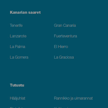
Menú
Kanarian saaret
Footer
Tenerife
Gran Canaria
Lanzarote
Fuerteventura
La Palma
El Hierro
La Gomera
La Graciosa
Tutustu
Hääjuhlat
Rannikko ja uimarannat