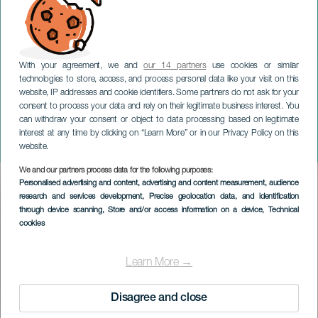
With your agreement, we and
our 14 partners
use cookies or similar
technologies to store, access, and process personal data like your visit on this
website, IP addresses and cookie identifiers. Some partners do not ask for your
consent to process your data and rely on their legitimate business interest. You
TENERIFFA
can withdraw your consent or object to data processing based on legitimate
Villa de La Orotavan
interest at any time by clicking on “Learn More” or in our Privacy Policy on this
lyhytelokuvafestivaali
website.
We and our partners process data for the following purposes:
Imagen
Personalised advertising and content, advertising and content measurement, audience
Listado
research and services development
, Precise geolocation data, and identification
through device scanning
, Store and/or access information on a device
, Technical
cookies
Learn More →
Disagree and close