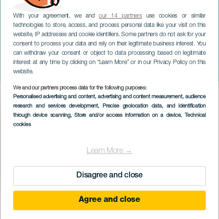
With your agreement, we and
our 14 partners
use cookies or similar
technologies to store, access, and process personal data like your visit on this
website, IP addresses and cookie identifiers. Some partners do not ask for your
consent to process your data and rely on their legitimate business interest. You
can withdraw your consent or object to data processing based on legitimate
TENERIFFA
interest at any time by clicking on “Learn More” or in our Privacy Policy on this
Yöt Cristiton kanssa
website.
We and our partners process data for the following purposes:
Imagen
Personalised advertising and content, advertising and content measurement, audience
Listado
research and services development
, Precise geolocation data, and identification
through device scanning
, Store and/or access information on a device
, Technical
cookies
Learn More →
Disagree and close
Agree and close
TOTEUTUNUT TAPAHTUMA