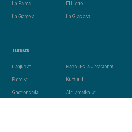
La Palma
El Hierro
La Gomera
La Graciosa
Tutustu
Hääjuhlat
Rannikko ja uimarannat
Risteilyt
Kulttuuri
Gastronomia
Aktiivimatkailut
Kaikki artikkelit