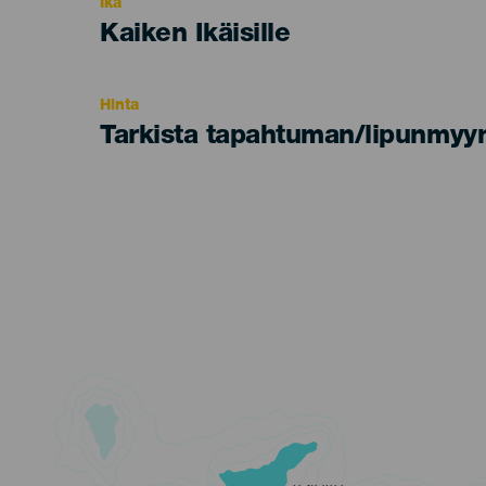
Ikä
Edad
Kaiken Ikäisille
Recomendada
Hinta
Tarkista tapahtuman/lipunmyyn