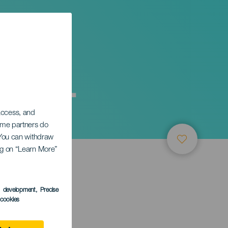
 y más.
 access, and
Some partners do
. You can withdraw
ing on “Learn More”
s development
, Precise
l cookies