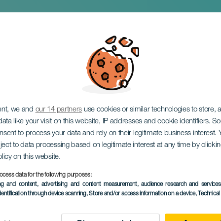
val Noches de Bolero
omántico
ent, we and
our 14 partners
use cookies or similar technologies to store,
ata like your visit on this website, IP addresses and cookie identifiers. 
onsent to process your data and rely on their legitimate business interest
ject to data processing based on legitimate interest at any time by click
olicy on this website.
ocess data for the following purposes:
TOTEUTUNUT TAPAHTUMA
ing and content, advertising and content measurement, audience research and service
dentification through device scanning
, Store and/or access information on a device
, Technica
06 April 2024
Localidad
La Laguna