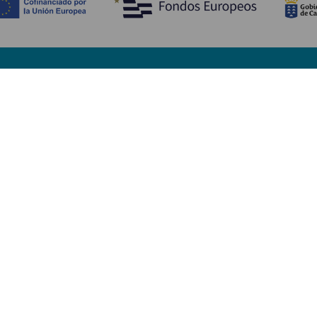
Tutustu
K
Hääjuhlat
Rannikko ja uimarannat
Ka
Risteilyt
Kulttuuri
Mi
Gastronomia
Aktiivimatkailut
Mi
Kaikki artikkelit
Pa