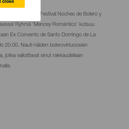
 close
on viehätysvoimalla Festival Noches de Bolero y
noksessa! Ryhmä 'Mencey Romántico' kutsuu
ltaan Ex Convento de Santo Domingo de La
o 20.00. Nauti näiden bolerovirtuoosien
, jotka valloittavat sinut rakkaudellaan
nalla.